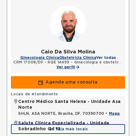
Caio Da Silva Molina
Ginecologia Clínica
Obstetrícia Clínica
Ver todas
CRM 17008/DF
•
RQE 14499 - Ginecologia e obstetrícia
Ver perfil
Agende uma consulta
Locais de Atendimento
Centro Médico Santa Helena - Unidade Asa
Norte
SHLN, ASA NORTE, Brasilia, DF, 70390700 •
Mapa
Salute Clínica Especializada - Unidade
Sobradinho Qd 12
Veja mais locais
QUADRA, SOBRADINHO, Brasilia, DF, 73010120 •