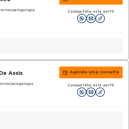
rrinolaringologia
Compartilhe este perfil
Agende uma consulta
De Assis
rrinolaringologia
Compartilhe este perfil