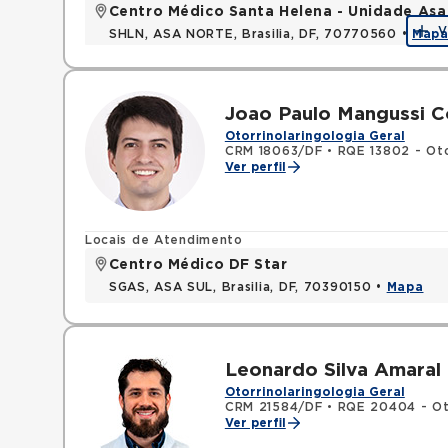
Centro Médico Santa Helena - Unidade Asa
V
SHLN, ASA NORTE, Brasilia, DF, 70770560 •
Map
Joao Paulo Mangussi 
Otorrinolaringologia Geral
CRM 18063/DF
•
RQE 13802 - Oto
Ver perfil
Locais de Atendimento
Centro Médico DF Star
SGAS, ASA SUL, Brasilia, DF, 70390150 •
Mapa
Leonardo Silva Amaral
Otorrinolaringologia Geral
CRM 21584/DF
•
RQE 20404 - Oto
Ver perfil