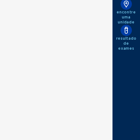
encontre
uma
unidade
resultado
de
exames