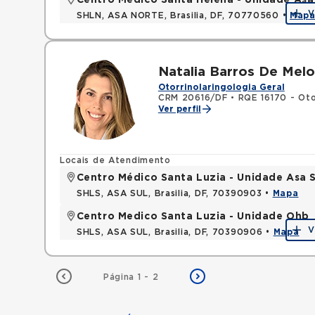
Centro Médico Santa Helena - Unidade Asa
V
SHLN, ASA NORTE, Brasilia, DF, 70770560 •
Map
Natalia Barros De Melo
Otorrinolaringologia Geral
CRM 20616/DF
•
RQE 16170 - Oto
Ver perfil
Locais de Atendimento
Centro Médico Santa Luzia - Unidade Asa S
SHLS, ASA SUL, Brasilia, DF, 70390903 •
Mapa
Centro Medico Santa Luzia - Unidade Ohb
V
SHLS, ASA SUL, Brasilia, DF, 70390906 •
Mapa
Página 1 - 2