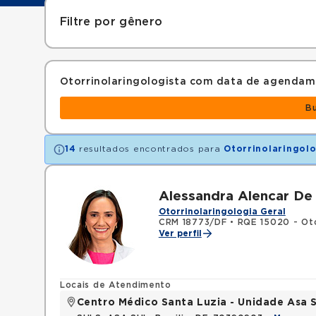
Filtre por gênero
Otorrinolaringologista com data de agendam
B
14
resultados encontrados para
Otorrinolaringolo
Alessandra Alencar De
Otorrinolaringologia Geral
CRM 18773/DF
•
RQE 15020 - Oto
Ver perfil
Locais de Atendimento
Centro Médico Santa Luzia - Unidade Asa S