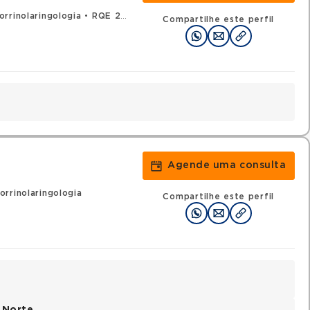
rrinolaringologia
•
RQE 23605 - Medicina do tráfego
Compartilhe este perfil
Agende uma consulta
rrinolaringologia
Compartilhe este perfil