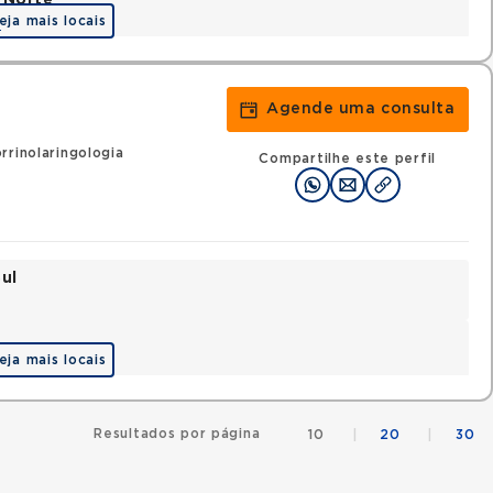
 Norte
eja mais locais
a
Agende uma consulta
rrinolaringologia
Compartilhe este perfil
ul
eja mais locais
Resultados por página
10
|
20
|
30