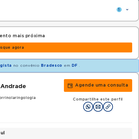
1
ento mais próxima
usque agora
gista
no convênio
Bradesco
em
DF
.
Agende uma consulta
 Andrade
rrinolaringologia
Compartilhe este perfil
ul