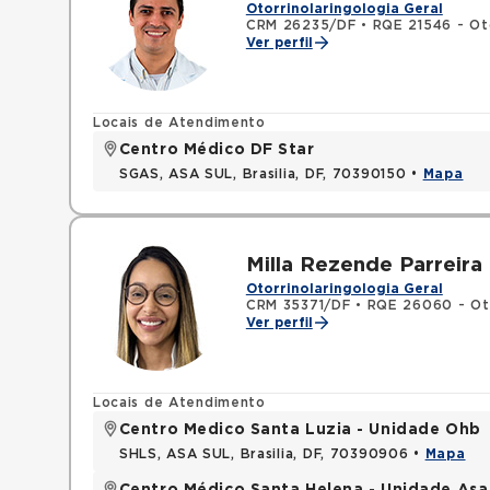
Otorrinolaringologia Geral
CRM 26235/DF
•
RQE 21546 - Oto
Ver perfil
Locais de Atendimento
Centro Médico DF Star
SGAS, ASA SUL, Brasilia, DF, 70390150 •
Mapa
Milla Rezende Parreira
Otorrinolaringologia Geral
CRM 35371/DF
•
RQE 26060 - Oto
Ver perfil
Locais de Atendimento
Centro Medico Santa Luzia - Unidade Ohb
SHLS, ASA SUL, Brasilia, DF, 70390906 •
Mapa