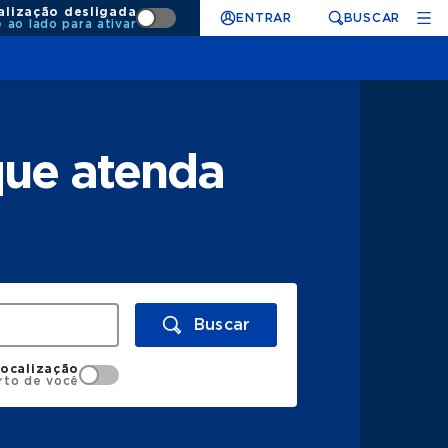
alização desligada
ENTRAR
BUSCAR
e ao lado para ativar
que atenda
Buscar
localização
rto de você