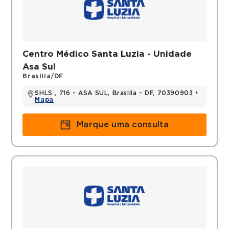
Filiações
ABORL - CCF (Associação Brasileira de
Otorrinolaringologia e Cirurgia Cérvico-
Facial)
Centro Médico Santa Luzia - Unidade
AORL- DF (Associação de
Asa Sul
Otorrinolaringologia do Distrito Federal)
Brasilia/DF
AMBr (Associação Médica de Brasília)
SHLS , 716 - ASA SUL, Brasilia - DF, 70390903 •
Mapa
Histórico
Marque uma consulta
Pós- Graduação em Residência Médica -
Otorrinolaringologia - Hospital Universitário
de Brasília 2015 - 2017
Médica - Clínica Médica na Secretaria de
Saúde do Distrito Federal 2013 - 2014
Graduação em Medicina - Fundação de
Ensino e Pesquisa em Ciências da Saúde -
ESCS 2006 - 2011