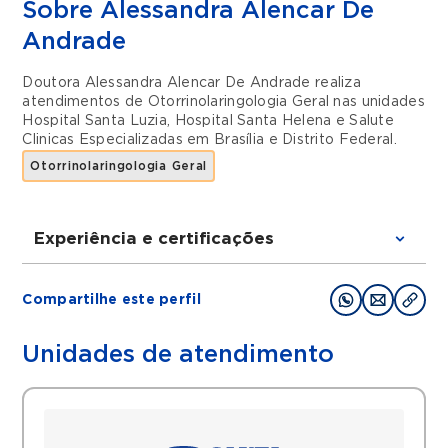
Sobre Alessandra Alencar De
Andrade
Doutora Alessandra Alencar De Andrade realiza
atendimentos de
Otorrinolaringologia Geral
nas unidades
Hospital Santa Luzia
,
Hospital Santa Helena
e
Salute
Clinicas Especializadas
em
Brasília
e
Distrito Federal
.
Otorrinolaringologia Geral
Experiência e certificações
Graduações
Compartilhe este perfil
Medicina na ESCS (Escola Superior de
Ciências da Saúde)
Unidades de atendimento
Residência Médica em Otorrinolaringologia
HUB- Unb (Hospital Universitário de Brasília
- Universidade de Brasília)