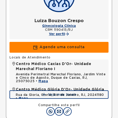
Luiza Bouzon Crespo
Ginecologia Clínica
CRM 1190415/RJ
Ver perfil
Agende uma consulta
Locais de Atendimento
Centro Médico Caxias D'Or- Unidade
Marechal Floriano I
Avenida Perimetral Marechal Floriano, Jardim Vinte
e Cinco de Agosto, Duque de Caxias, RJ,
25075025 •
Mapa
Centro Médico Glória D'Or- Unidade Glória
Veja mais locais
Rua da Gloria, Gloria, Rio de Janeiro, RJ, 20241180
•
Mapa
Compartilhe este perfil