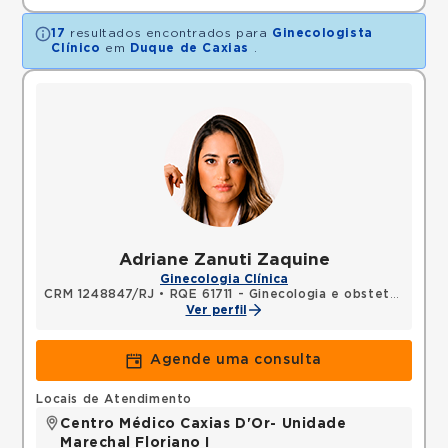
17
resultados encontrados para
Ginecologista
Clínico
em
Duque de Caxias
.
Adriane Zanuti Zaquine
Ginecologia Clínica
CRM 1248847/RJ
•
RQE 61711 - Ginecologia e obstetrícia
Ver perfil
Agende uma consulta
Locais de Atendimento
Centro Médico Caxias D'Or- Unidade
Marechal Floriano I