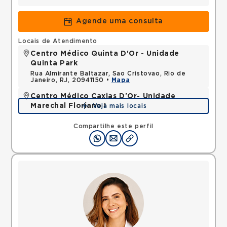
Agende uma consulta
Locais de Atendimento
Centro Médico Quinta D'Or - Unidade
Quinta Park
Rua Almirante Baltazar, Sao Cristovao, Rio de
Janeiro, RJ, 20941150 •
Mapa
Centro Médico Caxias D'Or- Unidade
Marechal Floriano I
Veja mais locais
Avenida Perimetral Marechal Floriano, Jardim Vinte
e Cinco de Agosto, Duque de Caxias, RJ,
Compartilhe este perfil
25075025 •
Mapa