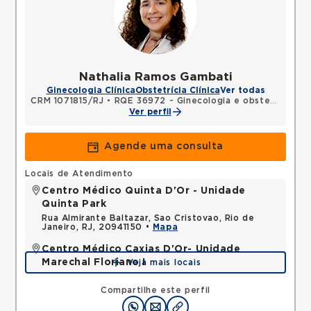
Nathalia Ramos Gambati
Ginecologia Clínica
Obstetrícia Clínica
Ver todas
CRM 1071815/RJ
•
RQE 36972 - Ginecologia e obstetrícia
Ver perfil
Agende uma consulta
Locais de Atendimento
Centro Médico Quinta D'Or - Unidade
Quinta Park
Rua Almirante Baltazar, Sao Cristovao, Rio de
Janeiro, RJ, 20941150 •
Mapa
Centro Médico Caxias D'Or- Unidade
Marechal Floriano I
Veja mais locais
Avenida Perimetral Marechal Floriano, Jardim Vinte
e Cinco de Agosto, Duque de Caxias, RJ,
Compartilhe este perfil
25075025 •
Mapa