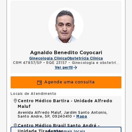
Agnaldo Benedito Coyocari
Ginecologia Clínica
Obstetrícia Clínica
CRM 47857/SP
•
RQE 23157 - Ginecologia e obstetrícia
Ver perfil
Agende uma consulta
Locais de Atendimento
Centro Médico Bartira - Unidade Alfredo
Maluf
Avenida Alfredo Maluf, Jardim Santo Antonio,
Santo Andre, SP, 09240410 •
Mapa
Centro Médico Brasil Santo André -
Unidade Tiradentes
Veja mais locais