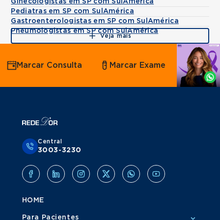
Ginecologistas em SP com SulAmérica
Pediatras em SP com SulAmérica
Gastroenterologistas em SP com SulAmérica
Pneumologistas em SP com SulAmérica
Veja mais
Agende
Marcar Consulta
Marcar Exame
por
Whatsapp
Central
3003-3230
HOME
Para Pacientes