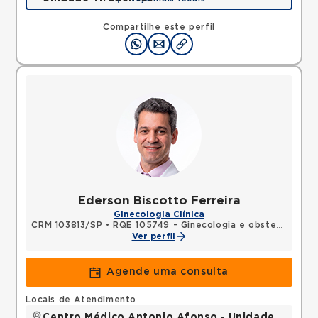
Rua Tiradentes, Vila Dora, Santo Andre, SP,
09030560 •
Mapa
Compartilhe este perfil
Ederson Biscotto Ferreira
Ginecologia Clínica
CRM 103813/SP
•
RQE 105749 - Ginecologia e obstetrícia
Ver perfil
Agende uma consulta
Locais de Atendimento
Centro Médico Antonio Afonso - Unidade