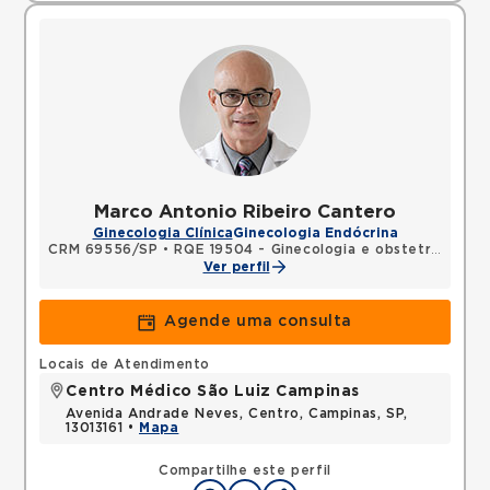
Marco Antonio Ribeiro Cantero
Ginecologia Clínica
Ginecologia Endócrina
CRM 69556/SP
•
RQE 19504 - Ginecologia e obstetrícia
•
RQ
Ver perfil
Agende uma consulta
Locais de Atendimento
Centro Médico São Luiz Campinas
Avenida Andrade Neves, Centro, Campinas, SP,
13013161 •
Mapa
Compartilhe este perfil