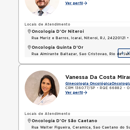
Ver perfil
Locais de Atendimento
Oncologia D'Or Niteroi
Rua Mariz e Barros, Icarai, Niteroi, RJ, 24220121 
Oncologia Quinta D'Or
V
Rua Almirante Baltazar, Sao Cristovao, Rio de Ja
Vanessa Da Costa Mira
Ginecologia Oncológica
Oncologi
CRM 136077/SP
•
RQE 66882 - On
Ver perfil
Locais de Atendimento
Oncologia D'Or São Caetano
Rua Walter Figueira, Ceramica, Sao Caetano do S