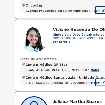
Oncostar
V
Avenida Presidente Juscelino Kubitschek, Itaim B
Viviane Rezende De Oli
Ginecologia Oncológica
Mastologi
CRM 12909/DF
•
RQE 4992 - Ciru
Ver perfil
Locais de Atendimento
Centro Médico DF Star
SGAS, ASA SUL, Brasilia, DF, 70390150 •
Mapa
Centro Médico Santa Luzia - Unidade Ohb
V
SHLS, ASA SUL, Brasilia, DF, 70390906 •
Mapa
Juliana Martha Soares