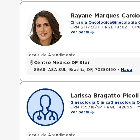
Rayane Marques Card
Cirurgia Oncológica
Ginecologia 
CRM 21373/DF
•
RQE 18362 - Cir
Ver perfil
Locais de Atendimento
Centro Médico DF Star
SGAS, ASA SUL, Brasilia, DF, 70390150 •
Mapa
Larissa Bragatto Picoli
Ginecologia Clínica
Ginecologia O
CRM 159718/SP
•
RQE 142895 - M
Ver perfil
Locais de Atendimento