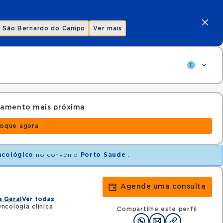
São Bernardo do Campo
Ver mais
1
damento mais próxima
usque agora
ncológico
no convênio
Porto Saude
.
Agende uma consulta
a Geral
Ver todas
cologia clínica
Compartilhe este perfil