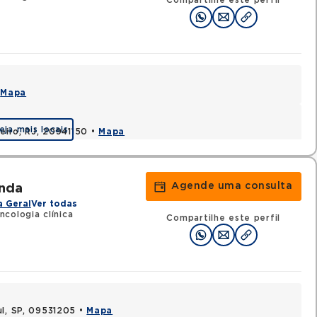
Compartilhe este perfil
•
Mapa
eja mais locais
neiro, RJ, 20941150 •
Mapa
Agende uma consulta
nda
a Geral
Ver todas
cologia clínica
Compartilhe este perfil
ul, SP, 09531205 •
Mapa