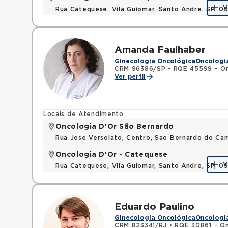
V
Rua Catequese, Vila Guiomar, Santo Andre, SP, 
Amanda Faulhaber
Ginecologia Oncológica
Oncologi
CRM 96386/SP
•
RQE 45599 - Onc
Ver perfil
Locais de Atendimento
Oncologia D'Or São Bernardo
Rua Jose Versolato, Centro, Sao Bernardo do C
Oncologia D'Or - Catequese
V
Rua Catequese, Vila Guiomar, Santo Andre, SP, 
Eduardo Paulino
Ginecologia Oncológica
Oncologi
CRM 823341/RJ
•
RQE 30861 - On