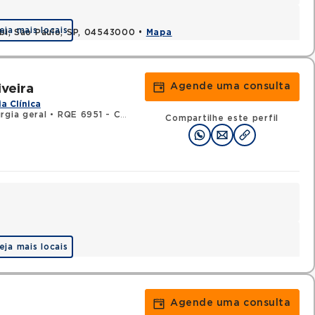
eja mais locais
ibi, Sao Paulo, SP, 04543000 •
Mapa
Agende uma consulta
veira
a Clínica
rgia geral
•
RQE 6951 - Cancerologia/cancerologia cirúrgica
•
RQE
Compartilhe este perfil
eja mais locais
Agende uma consulta