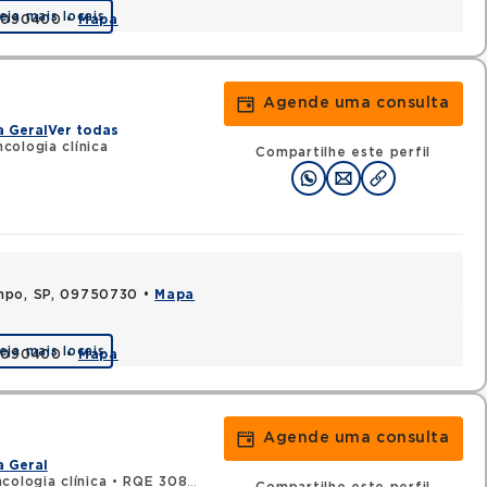
eja mais locais
09090400 •
Mapa
Agende uma consulta
a Geral
Ver todas
ologia clínica
Compartilhe este perfil
ampo, SP, 09750730 •
Mapa
eja mais locais
09090400 •
Mapa
Agende uma consulta
a Geral
cologia clínica
•
RQE 30862 - Clínica médica