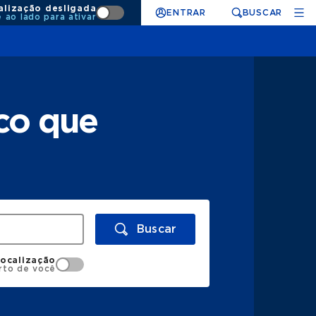
alização desligada
ENTRAR
BUSCAR
e ao lado para ativar
co que
Buscar
localização
rto de você