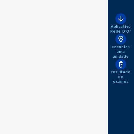
Aplicativo
Rede D'Or
encontre
uma
unidade
resultado
de
exames