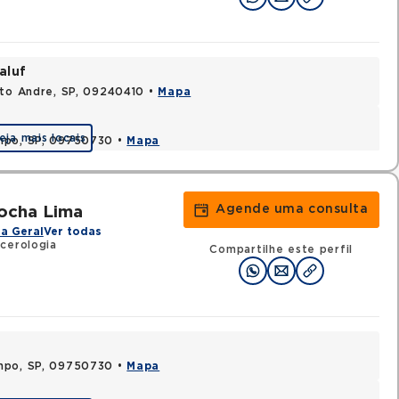
aluf
nto Andre, SP, 09240410 •
Mapa
eja mais locais
ampo, SP, 09750730 •
Mapa
Agende uma consulta
Rocha Lima
a Geral
Ver todas
cerologia
Compartilhe este perfil
ampo, SP, 09750730 •
Mapa