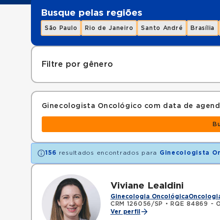
Busque pelas regiões
São Paulo
Rio de Janeiro
Santo André
Brasília
Filtre por gênero
Ginecologista Oncológico com data de agen
B
156
resultados encontrados para
Ginecologista O
Viviane Lealdini
Ginecologia Oncológica
Oncologi
CRM 126056/SP
•
RQE 84869 - On
Ver perfil