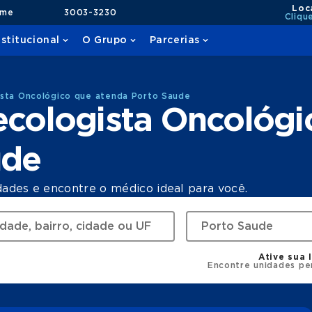
Loc
ame
3003-3230
Cliqu
nstitucional
O Grupo
Parcerias
ista Oncológico que atenda Porto Saude
ecologista Oncológi
ude
dades e encontre o médico ideal para você.
Ative sua 
Encontre unidades pe