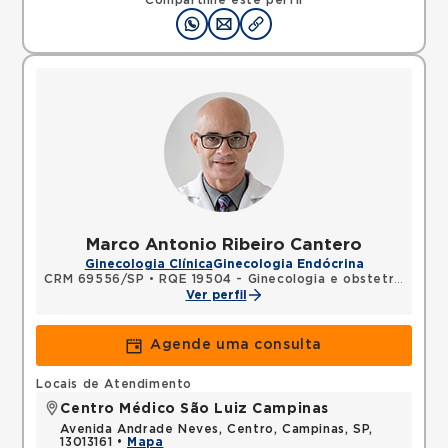
Compartilhe este perfil
Marco Antonio Ribeiro Cantero
Ginecologia Clínica
Ginecologia Endócrina
CRM 69556/SP
•
RQE 19504 - Ginecologia e obstetrícia
•
RQ
Ver perfil
Agende uma consulta
Locais de Atendimento
Centro Médico São Luiz Campinas
Avenida Andrade Neves, Centro, Campinas, SP,
13013161 •
Mapa