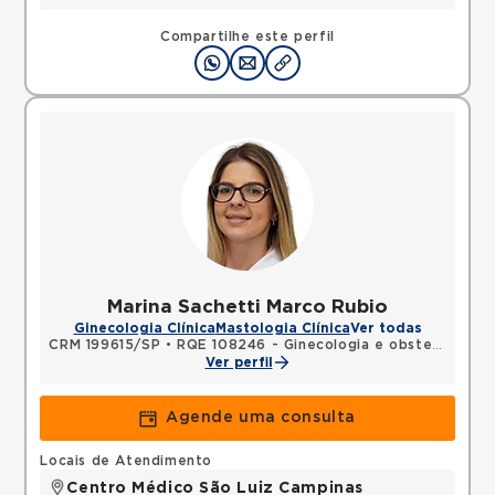
Compartilhe este perfil
Marina Sachetti Marco Rubio
Ginecologia Clínica
Mastologia Clínica
Ver todas
CRM 199615/SP
•
RQE 108246 - Ginecologia e obstetrícia
•
R
Ver perfil
Agende uma consulta
Locais de Atendimento
Centro Médico São Luiz Campinas