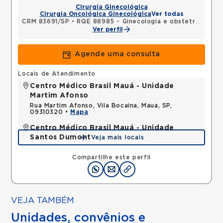
Cirurgia Ginecológica
Cirurgia Oncológica Ginecológica
Ver todas
CRM 83691/SP
•
RQE 88985 - Ginecologia e obstetrícia
Ver perfil
Agende uma consulta
Locais de Atendimento
Centro Médico Brasil Mauá - Unidade
Martim Afonso
Rua Martim Afonso, Vila Bocaina, Maua, SP,
09310320 •
Mapa
Centro Médico Brasil Mauá - Unidade
Santos Dumont
Veja mais locais
Rua Santos Dumont, Vila Bocaina, Maua, SP,
09310130 •
Mapa
Compartilhe este perfil
VEJA TAMBÉM
Unidades, convênios e