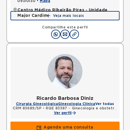
09310130 •
Mapa
Centro Médico Ribeirão Pires - Unidade
Major Cardim
Veja mais locais
Rua Major Cardim, Suissa, Ribeirao Pires, SP,
09424250 •
Mapa
Compartilhe este perfil
Ricardo Barbosa Diniz
Cirurgia Ginecológica
Ginecologia Clínica
Ver todas
CRM 83689/SP
•
RQE 83387 - Ginecologia e obstetrícia
Ver perfil
Agende uma consulta