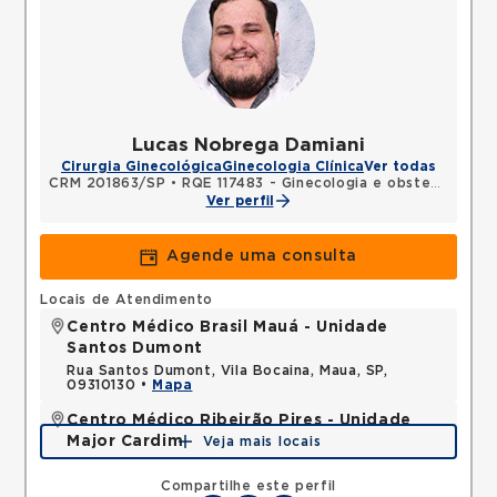
Lucas Nobrega Damiani
Cirurgia Ginecológica
Ginecologia Clínica
Ver todas
CRM 201863/SP
•
RQE 117483 - Ginecologia e obstetrícia
Ver perfil
Agende uma consulta
Locais de Atendimento
Centro Médico Brasil Mauá - Unidade
Santos Dumont
Rua Santos Dumont, Vila Bocaina, Maua, SP,
09310130 •
Mapa
Centro Médico Ribeirão Pires - Unidade
Major Cardim
Veja mais locais
Rua Major Cardim, Suissa, Ribeirao Pires, SP,
09424250 •
Mapa
Compartilhe este perfil