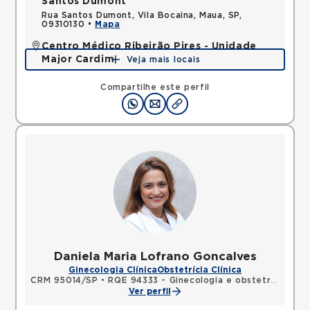
Santos Dumont
Rua Santos Dumont, Vila Bocaina, Maua, SP,
09310130 •
Mapa
Centro Médico Ribeirão Pires - Unidade
Major Cardim
Veja mais locais
Rua Major Cardim, Suissa, Ribeirao Pires, SP,
09424250 •
Mapa
Compartilhe este perfil
Daniela Maria Lofrano Goncalves
Ginecologia Clínica
Obstetrícia Clínica
CRM 95014/SP
•
RQE 94333 - Ginecologia e obstetrícia
Ver perfil