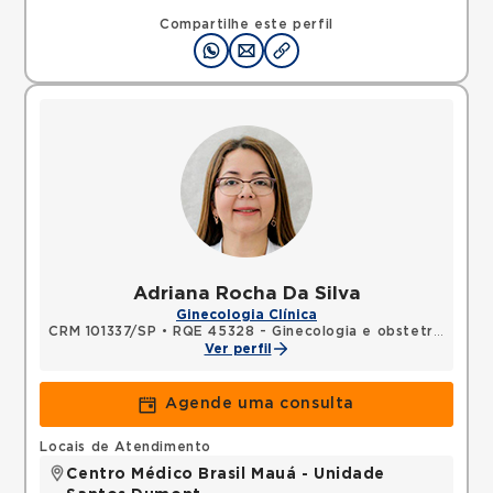
Rua Major Cardim, Suissa, Ribeirao Pires, SP,
09424250 •
Mapa
Compartilhe este perfil
Adriana Rocha Da Silva
Ginecologia Clínica
CRM 101337/SP
•
RQE 45328 - Ginecologia e obstetrícia
Ver perfil
Agende uma consulta
Locais de Atendimento
Centro Médico Brasil Mauá - Unidade