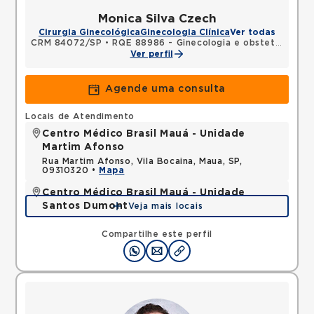
Monica Silva Czech
Cirurgia Ginecológica
Ginecologia Clínica
Ver todas
CRM 84072/SP
•
RQE 88986 - Ginecologia e obstetrícia
Ver perfil
Agende uma consulta
Locais de Atendimento
Centro Médico Brasil Mauá - Unidade
Martim Afonso
Rua Martim Afonso, Vila Bocaina, Maua, SP,
09310320 •
Mapa
Centro Médico Brasil Mauá - Unidade
Santos Dumont
Veja mais locais
Rua Santos Dumont, Vila Bocaina, Maua, SP,
09310130 •
Mapa
Compartilhe este perfil