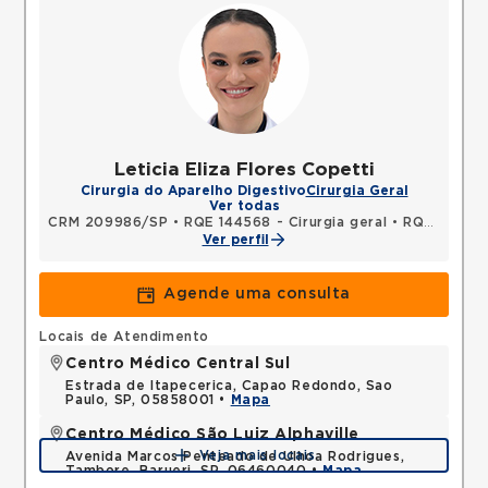
Leticia Eliza Flores Copetti
Cirurgia do Aparelho Digestivo
Cirurgia Geral
Ver todas
CRM 209986/SP
•
RQE 144568 - Cirurgia geral
•
RQE 148477 - Cirurgia oncológica
Ver perfil
Agende uma consulta
Locais de Atendimento
Centro Médico Central Sul
Estrada de Itapecerica, Capao Redondo, Sao
Paulo, SP, 05858001 •
Mapa
Centro Médico São Luiz Alphaville
Veja mais locais
Avenida Marcos Penteado de Ulhoa Rodrigues,
Tambore, Barueri, SP, 06460040 •
Mapa