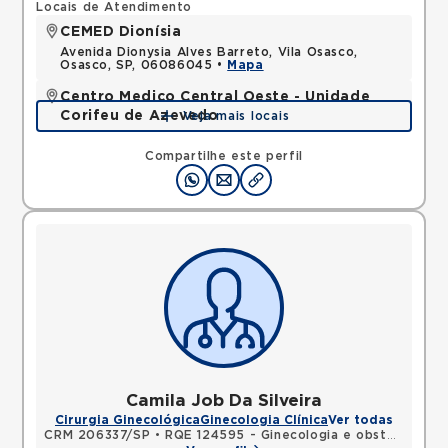
Locais de Atendimento
CEMED Dionísia
Avenida Dionysia Alves Barreto, Vila Osasco,
Osasco, SP, 06086045 •
Mapa
Centro Medico Central Oeste - Unidade
Corifeu de Azevedo
Veja mais locais
Avenida Corifeu de Azevedo Marques, Centro,
Carapicuiba, SP, 06320090 •
Mapa
Compartilhe este perfil
Camila Job Da Silveira
Cirurgia Ginecológica
Ginecologia Clínica
Ver todas
CRM 206337/SP
•
RQE 124595 - Ginecologia e obstetrícia