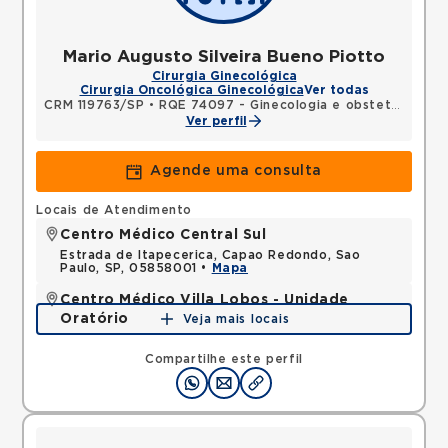
Mario Augusto Silveira Bueno Piotto
Cirurgia Ginecológica
Cirurgia Oncológica Ginecológica
Ver todas
CRM 119763/SP
•
RQE 74097 - Ginecologia e obstetrícia
Ver perfil
Agende uma consulta
Locais de Atendimento
Centro Médico Central Sul
Estrada de Itapecerica, Capao Redondo, Sao
Paulo, SP, 05858001 •
Mapa
Centro Médico Villa Lobos - Unidade
Oratório
Veja mais locais
Rua do Oratorio, Mooca, Sao Paulo, SP, 03117000 •
Mapa
Compartilhe este perfil