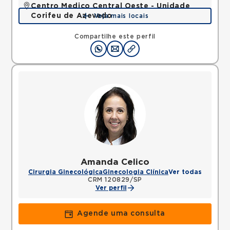
Centro Medico Central Oeste - Unidade
Corifeu de Azevedo
Veja mais locais
Avenida Corifeu de Azevedo Marques, Centro,
Carapicuiba, SP, 06320090 •
Mapa
Compartilhe este perfil
Amanda Celico
Cirurgia Ginecológica
Ginecologia Clínica
Ver todas
CRM 120829/SP
Ver perfil
Agende uma consulta