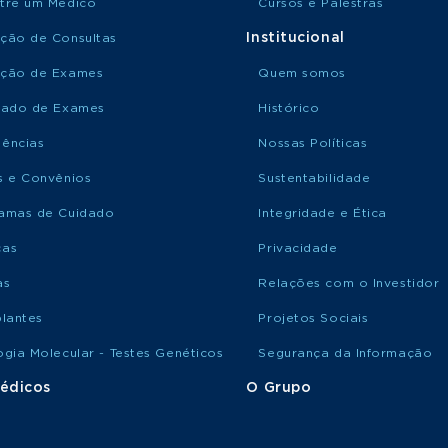
tre um Médico
Cursos e Palestras
Institucional
ção de Consultas
ção de Exames
Quem somos
tado de Exames
Histórico
ências
Nossas Políticas
s e Convênios
Sustentabilidade
amas de Cuidado
Integridade e Ética
ças
Privacidade
as
Relações com o Investidor
plantes
Projetos Sociais
ogia Molecular - Testes Genéticos
Segurança da Informação
édicos
O Grupo