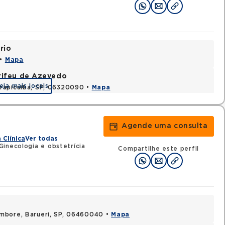
rio
 •
Mapa
rifeu de Azevedo
eja mais locais
rapicuiba, SP, 06320090 •
Mapa
Agende uma consulta
 Clínica
Ver todas
inecologia e obstetrícia
Compartilhe este perfil
ambore, Barueri, SP, 06460040 •
Mapa