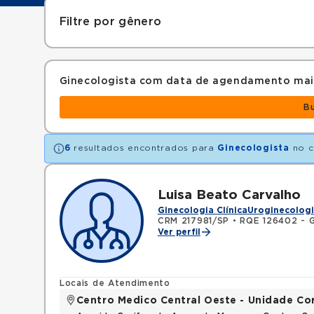
Filtre por gênero
Ginecologista com data de agendamento mai
B
6
resultados encontrados para
Ginecologista
no c
Luisa Beato Carvalho
Ginecologia Clínica
Uroginecolog
CRM 217981/SP
•
RQE 126402 - G
Ver perfil
Locais de Atendimento
Centro Medico Central Oeste - Unidade Co