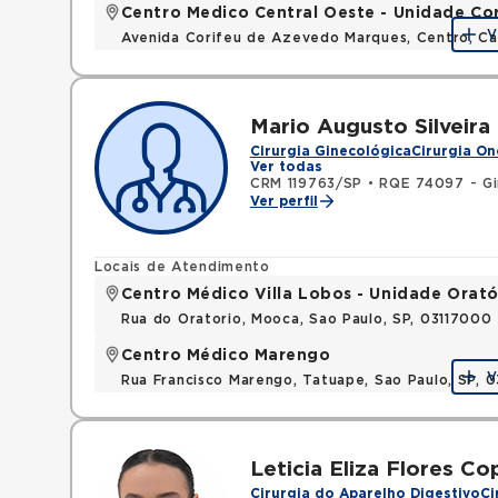
Centro Medico Central Oeste - Unidade Co
V
Avenida Corifeu de Azevedo Marques, Centro, Ca
Mario Augusto Silveira
Cirurgia Ginecológica
Cirurgia On
Ver todas
CRM 119763/SP
•
RQE 74097 - Gi
Ver perfil
Locais de Atendimento
Centro Médico Villa Lobos - Unidade Orató
Rua do Oratorio, Mooca, Sao Paulo, SP, 03117000
Centro Médico Marengo
V
Rua Francisco Marengo, Tatuape, Sao Paulo, SP, 
Leticia Eliza Flores Co
Cirurgia do Aparelho Digestivo
Ci