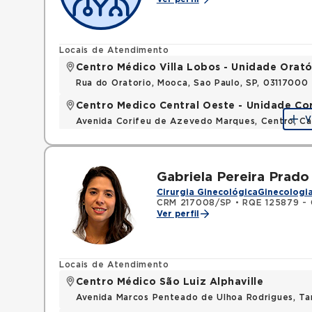
Locais de Atendimento
Centro Médico Villa Lobos - Unidade Orató
Rua do Oratorio, Mooca, Sao Paulo, SP, 03117000
Centro Medico Central Oeste - Unidade Co
V
Avenida Corifeu de Azevedo Marques, Centro, Ca
Gabriela Pereira Prado
Cirurgia Ginecológica
Ginecologia
CRM 217008/SP
•
RQE 125879 - G
Ver perfil
Locais de Atendimento
Centro Médico São Luiz Alphaville
Avenida Marcos Penteado de Ulhoa Rodrigues, T