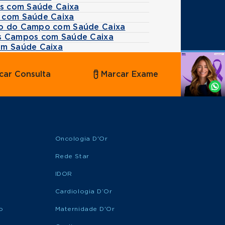
es com Saúde Caixa
 com Saúde Caixa
do do Campo com Saúde Caixa
os Campos com Saúde Caixa
om Saúde Caixa
Agende
car Consulta
Marcar Exame
por
Whatsapp
Oncologia D'Or
Rede Star
IDOR
Cardiologia D’Or
o
Maternidade D'Or