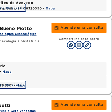
rifeu de Azevedo
eja mais locais
rapicuiba, SP, 06320090 •
Mapa
Agende uma consulta
 Bueno Piotto
cológica Ginecológica
Compartilhe este perfil
necologia e obstetrícia
rio
 •
Mapa
eja mais locais
03313001 •
Mapa
Agende uma consulta
petti
rurgia Geral
Ver todas