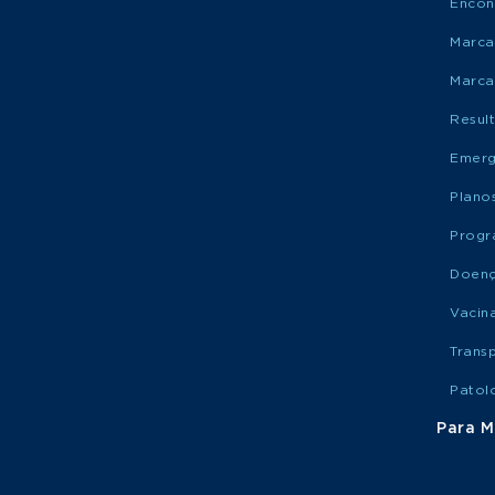
Encon
Marca
Marca
Resul
Emerg
Plano
Progr
Doen
Vacin
Trans
Patol
Para M