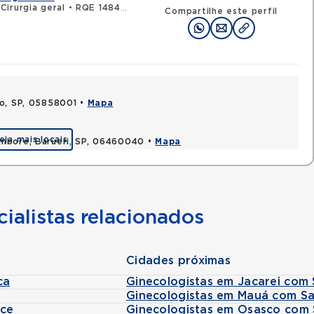
Cirurgia geral
•
RQE 148477 - Cirurgia oncológica
Compartilhe este perfil
lo, SP, 05858001 •
Mapa
eja mais locais
ambore, Barueri, SP, 06460040 •
Mapa
ialistas relacionados
Cidades próximas
ca
Ginecologistas em Jacarei com
Ginecologistas em Mauá com S
ice
Ginecologistas em Osasco com