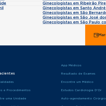
úde
Ginecologistas em Ribeirão Pir
il
Ginecologistas em Santo André
Ginecologistas em São Bernar
Ginecologistas em São José d
Ginecologistas em São Paulo c
Mar
App Médicos
acientes
Resultado de Exames
ialidades
Encontre um Médico
s e Procedimentos
Estudos Cardiologia D'Or
tre uma Unidade
Auto-agendamento Cirúrgic