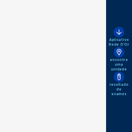
Aplicativo
Rede D'Or
encontre
uma
unidade
resultado
de
exames