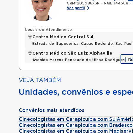
CRM 209986/SP
•
RQE 144568 - 
Ver perfil
Locais de Atendimento
Centro Médico Central Sul
Estrada de Itapecerica, Capao Redondo, Sao Pau
Centro Médico São Luiz Alphaville
V
Avenida Marcos Penteado de Ulhoa Rodrigues, T
VEJA TAMBÉM
Unidades, convênios e espec
Convênios mais atendidos
Ginecologistas em Carapicuíba com SulAméri
Ginecologistas em Carapicuíba com Bradesco
Ginecologistas em Carapicuíba com Mediserv