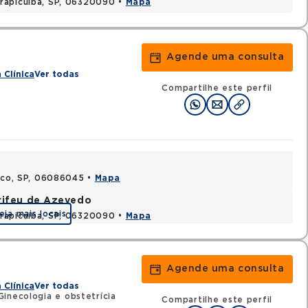
rapicuiba, SP, 06320090 •
Mapa
Agende uma consulta
 Clínica
Ver todas
Compartilhe este perfil
asco, SP, 06086045 •
Mapa
rifeu de Azevedo
eja mais locais
rapicuiba, SP, 06320090 •
Mapa
Agende uma consulta
 Clínica
Ver todas
inecologia e obstetrícia
Compartilhe este perfil