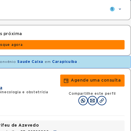
1
s próxima
usque agora
onvênio
Saude Caixa
em
Carapicuíba
.
Agende uma consulta
ia
inecologia e obstetrícia
Compartilhe este perfil
rifeu de Azevedo