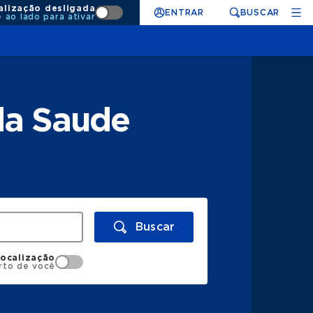
alização desligada
ENTRAR
BUSCAR
e ao lado para ativar
da Saude
Buscar
localização
rto de você