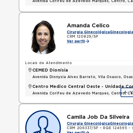
Avenida Corifeu de Azevedo Marques, Centro, Ca
Amanda Celico
Cirurgia Ginecológica
Ginecologia
CRM 120829/SP
Ver perfil
Locais de Atendimento
CEMED Dionísia
Avenida Dionysia Alves Barreto, Vila Osasco, Os
Centro Medico Central Oeste - Unidade Co
V
Avenida Corifeu de Azevedo Marques, Centro, Ca
Camila Job Da Silveira
Cirurgia Ginecológica
Ginecologia
CRM 206337/SP
•
RQE 124595 - G
Ver perfil