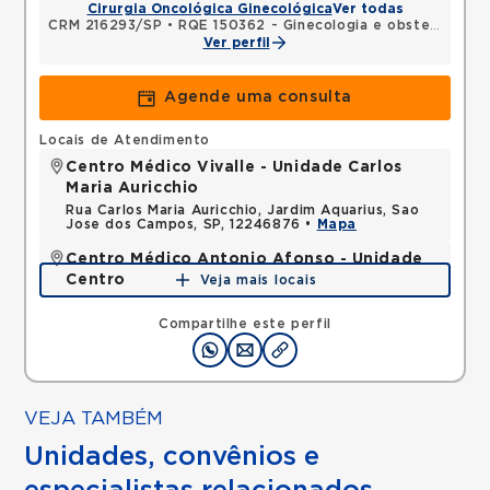
Cirurgia Oncológica Ginecológica
Ver todas
CRM 216293/SP
•
RQE 150362 - Ginecologia e obstetrícia
Ver perfil
Agende uma consulta
Locais de Atendimento
Centro Médico Vivalle - Unidade Carlos
Maria Auricchio
Rua Carlos Maria Auricchio, Jardim Aquarius, Sao
Jose dos Campos, SP, 12246876 •
Mapa
Centro Médico Antonio Afonso - Unidade
Centro
Veja mais locais
Rua Quinze de Novembro, Centro, Jacarei, SP,
12327060 •
Mapa
Compartilhe este perfil
VEJA TAMBÉM
Unidades, convênios e