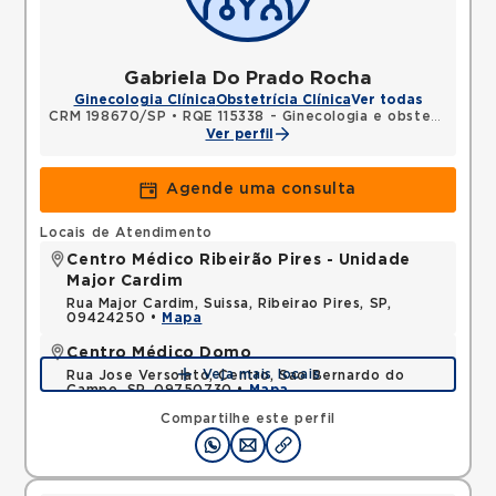
Gabriela Do Prado Rocha
Ginecologia Clínica
Obstetrícia Clínica
Ver todas
CRM 198670/SP
•
RQE 115338 - Ginecologia e obstetrícia
Ver perfil
Agende uma consulta
Locais de Atendimento
Centro Médico Ribeirão Pires - Unidade
Major Cardim
Rua Major Cardim, Suissa, Ribeirao Pires, SP,
09424250 •
Mapa
Centro Médico Domo
Veja mais locais
Rua Jose Versolato, Centro, Sao Bernardo do
Campo, SP, 09750730 •
Mapa
Compartilhe este perfil