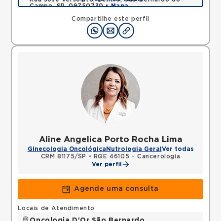
Campo, SP, 09750730 •
Mapa
Compartilhe este perfil
Aline Angelica Porto Rocha Lima
Ginecologia Oncológica
Nutrologia Geral
Ver todas
CRM 81175/SP
•
RQE 46105 - Cancerologia
Ver perfil
Agende uma consulta
Locais de Atendimento
Oncologia D'Or São Bernardo