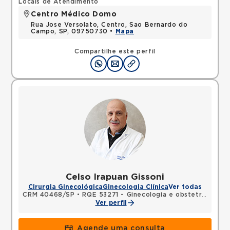
Locais de Atendimento
Centro Médico Domo
Rua Jose Versolato, Centro, Sao Bernardo do
Campo, SP, 09750730 •
Mapa
Compartilhe este perfil
Celso Irapuan Gissoni
Cirurgia Ginecológica
Ginecologia Clínica
Ver todas
CRM 40468/SP
•
RQE 53271 - Ginecologia e obstetrícia
Ver perfil
Agende uma consulta