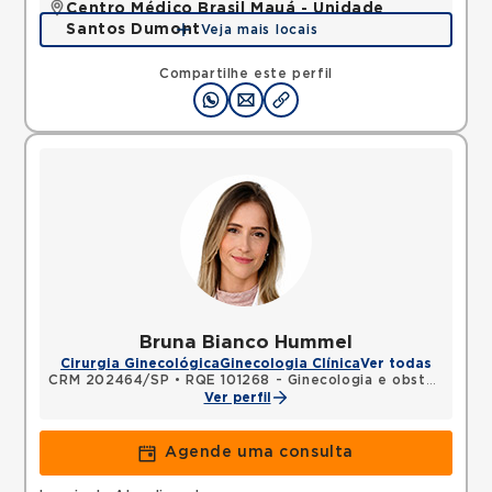
Centro Médico Brasil Mauá - Unidade
Santos Dumont
Veja mais locais
Rua Santos Dumont, Vila Bocaina, Maua, SP,
09310130 •
Mapa
Compartilhe este perfil
Bruna Bianco Hummel
Cirurgia Ginecológica
Ginecologia Clínica
Ver todas
CRM 202464/SP
•
RQE 101268 - Ginecologia e obstetrícia
Ver perfil
Agende uma consulta