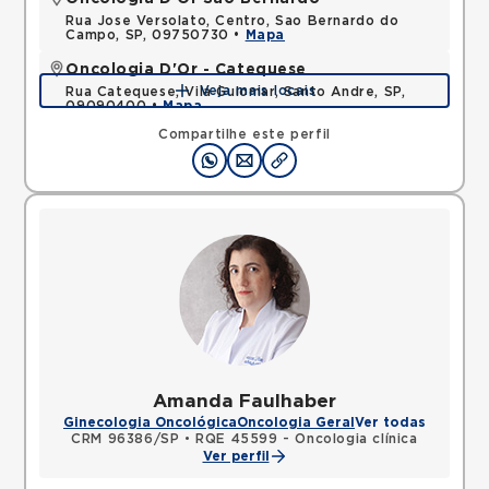
Rua Jose Versolato, Centro, Sao Bernardo do
Campo, SP, 09750730 •
Mapa
Oncologia D'Or - Catequese
Veja mais locais
Rua Catequese, Vila Guiomar, Santo Andre, SP,
09090400 •
Mapa
Compartilhe este perfil
Amanda Faulhaber
Ginecologia Oncológica
Oncologia Geral
Ver todas
CRM 96386/SP
•
RQE 45599 - Oncologia clínica
Ver perfil