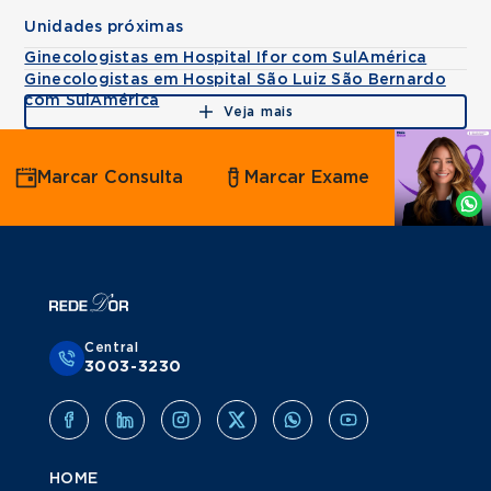
Unidades próximas
Ginecologistas em Hospital Ifor com SulAmérica
Ginecologistas em Hospital São Luiz São Bernardo
com SulAmérica
Veja mais
Agende
Marcar Consulta
Marcar Exame
por
Whatsapp
Central
3003-3230
HOME