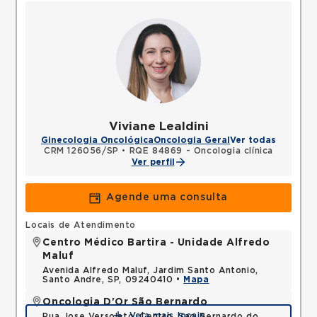
Viviane Lealdini
Ginecologia Oncológica
Oncologia Geral
Ver todas
CRM 126056/SP
•
RQE 84869 - Oncologia clínica
Ver perfil
Agende uma consulta
Locais de Atendimento
Centro Médico Bartira - Unidade Alfredo
Maluf
Avenida Alfredo Maluf, Jardim Santo Antonio,
Santo Andre, SP, 09240410 •
Mapa
Oncologia D'Or São Bernardo
Veja mais locais
Rua Jose Versolato, Centro, Sao Bernardo do