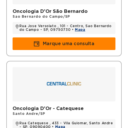
Membro titular da Oncologia D'Or
Médica de Central Clinic 2008 – atual
Oncologia D'Or São Bernardo
Médica do Hospital Brasil 2011 – atual
Sao Bernardo do Campo/SP
Médica Preceptora da Residência Médica de
Rua Jose Versolato , 101 - Centro, Sao Bernardo
Oncologia Clínica da Faculdade de Medicina
do Campo - SP, 09750730 •
Mapa
do ABC 2019 – atual
Marque uma consulta
Títulos
Título de especialista em oncologia clínica
pelo MEC
Membro titular da Sociedade Brasileira de
Oncologia Clínica (SBOC) 2005
Membro Grupo Brasileiro de Tumores
Ginecológicos (EVA) 2023
Oncologia D'Or - Catequese
Santo Andre/SP
Rua Catequese , 433 - Vila Guiomar, Santo Andre
- SP, 09090400 •
Mapa