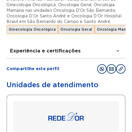
Ginecologia Oncológica
,
Oncologia Geral
,
Oncologia
Mamária
nas unidades
Oncologia D'Or São Bernardo
,
Oncologia D'Or Santo André
e
Oncologia D'Or Hospital
Brasil
em
São Bernardo do Campo
e
Santo André
.
Ginecologia Oncológica
Oncologia Geral
Oncologia Mamár
Experiência e certificações
Graduações
Compartilhe este perfil
Graduação em medicina pela Universidade
Federal de Juiz de Fora -MG em 1998
Unidades de atendimento
Residência em clínica médica pela Casa de
Saúde Santa Marcelina 1999-2002
Residência em oncologia clínica pela Casa
de Saúde Santa Marcelina 2001-2004
Filiações