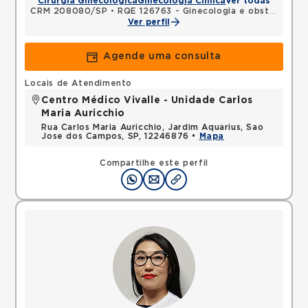
Cirurgia Ginecológica
Ginecologia Clínica
Ver todas
CRM 208080/SP
•
RQE 126763 - Ginecologia e obstetrícia
Ver perfil
Agende uma consulta
Locais de Atendimento
Centro Médico Vivalle - Unidade Carlos
Maria Auricchio
Rua Carlos Maria Auricchio, Jardim Aquarius, Sao
Jose dos Campos, SP, 12246876 •
Mapa
Compartilhe este perfil