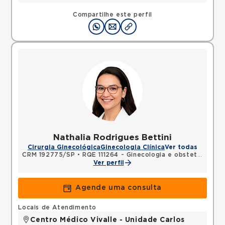
Compartilhe este perfil
Nathalia Rodrigues Bettini
Cirurgia Ginecológica
Ginecologia Clínica
Ver todas
CRM 192775/SP
•
RQE 111264 - Ginecologia e obstetrícia
•
R
Ver perfil
Agende uma consulta
Locais de Atendimento
Centro Médico Vivalle - Unidade Carlos