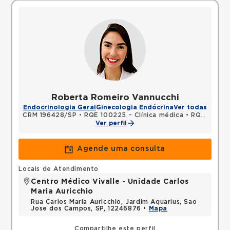
Roberta Romeiro Vannucchi
Endocrinologia Geral
Ginecologia Endócrina
Ver todas
CRM 196428/SP
•
RQE 100225 - Clínica médica
•
RQE 100226 - Endocrinologia e metabologia
Ver perfil
Agende uma consulta
Locais de Atendimento
Centro Médico Vivalle - Unidade Carlos
Maria Auricchio
Rua Carlos Maria Auricchio, Jardim Aquarius, Sao
Jose dos Campos, SP, 12246876 •
Mapa
Compartilhe este perfil