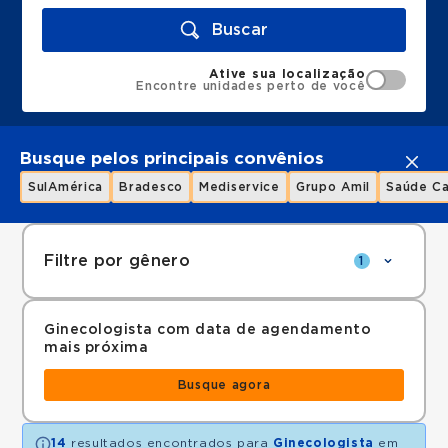
Buscar
Ative sua localização
Encontre unidades perto de você
Busque pelos principais convênios
SulAmérica
Bradesco
Mediservice
Grupo Amil
Saúde Ca
Filtre por gênero
1
Ginecologista com data de agendamento
mais próxima
Busque agora
14
resultados encontrados para
Ginecologista
em