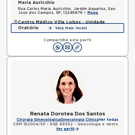
Maria Auricchio
Rua Carlos Maria Auricchio, Jardim Aquarius, Sao
Jose dos Campos, SP, 12246876 •
Mapa
Centro Médico Villa Lobos - Unidade
Oratório
Veja mais locais
Rua do Oratorio, Mooca, Sao Paulo, SP, 03117000 •
Mapa
Compartilhe este perfil
Renata Dorotea Dos Santos
Cirurgia Ginecológica
Ginecologia Clínica
Ver todas
CRM 182004/SP
•
RQE 88552 - Ginecologia e obstetrícia
Ver perfil