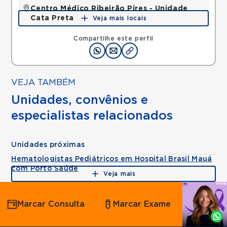
Centro Médico Ribeirão Pires - Unidade
Cata Preta
Veja mais locais
Rua Olimpia Cata Preta, Nucleo Colonial, Ribeirao
Pires, SP, 09424100 •
Mapa
Compartilhe este perfil
VEJA TAMBÉM
Unidades, convênios e
especialistas relacionados
Unidades próximas
Hematologistas Pediátricos em Hospital Brasil Mauá
com Porto Saúde
Veja mais
Agende
Marcar Consulta
Marcar Exame
por
Whatsapp