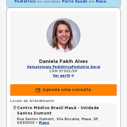
Pediátrico
no convênio
Porto Saude
em
Mauá
.
Daniela Fakih Alves
Hematologia Pediátrica
Pediatria Geral
CRM 97963/SP
Ver perfil
Agende uma consulta
Locais de Atendimento
Centro Médico Brasil Mauá - Unidade
Santos Dumont
Rua Santos Dumont, Vila Bocaina, Maua, SP,
09310130 •
Mapa