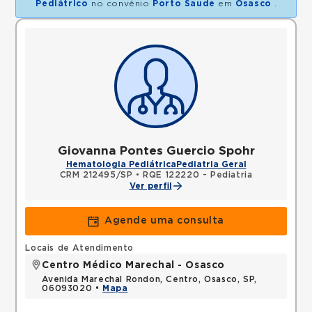
Pediátrico
no convênio
Porto Saude
em
Osasco
.
Giovanna Pontes Guercio Spohr
Hematologia Pediátrica
Pediatria Geral
CRM 212495/SP
•
RQE 122220 - Pediatria
Ver perfil
Agende uma consulta
Locais de Atendimento
Centro Médico Marechal - Osasco
Avenida Marechal Rondon, Centro, Osasco, SP,
06093020 •
Mapa