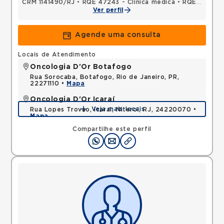
CRM 1141490/RJ
•
RQE 47243 - Clínica médica
•
RQE 47453 - Hematologia e hemoterapia
Ver perfil
Agende uma consulta
Locais de Atendimento
Oncologia D'Or Botafogo
Rua Sorocaba, Botafogo, Rio de Janeiro, PR,
22271110 •
Mapa
Oncologia D'Or Icaraí
Veja mais locais
Rua Lopes Trovao, Icarai, Niteroi, RJ, 24220070 •
Mapa
Compartilhe este perfil