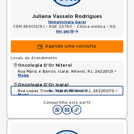
Juliana Vassalo Rodrigues
Hematologia Geral
CRM 869015/RJ
•
RQE 20760 - Clínica médica
•
RQE 31565 - Hematologia e hemoterapia
Ver perfil
Agende uma consulta
Locais de Atendimento
Oncologia D'Or Niteroi
Rua Mariz e Barros, Icarai, Niteroi, RJ, 24220121 •
Mapa
Oncologia D'Or Icaraí
Veja mais locais
Rua Lopes Trovao, Icarai, Niteroi, RJ, 24220070 •
Mapa
Compartilhe este perfil