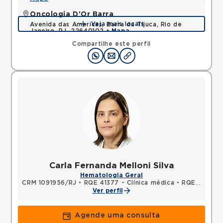
Oncologia D'Or Barra
Veja mais locais
Avenida das Americas, Barra da Tijuca, Rio de
Janeiro, RJ, 22640102 •
Mapa
Compartilhe este perfil
Carla Fernanda Melloni Silva
Hematologia Geral
CRM 1091956/RJ
•
RQE 41377 - Clínica médica
•
RQE 46625 - Hematologia e hemoterapia
Ver perfil
Agende uma consulta