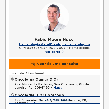
Fabio Moore Nucci
Hematologia Geral
Oncologia Hematológica
CRM 536503/RJ
•
RQE 7003 - Hematologia
Ver perfil
Agende uma consulta
Locais de Atendimento
Oncologia Quinta D'Or
Rua Almirante Baltazar, Sao Cristovao, Rio de
Janeiro, RJ, 20941150 •
Mapa
Oncologia D'Or Botafogo
Veja mais locais
Rua Sorocaba, Botafogo, Rio de Janeiro, PR,
22271110 •
Mapa