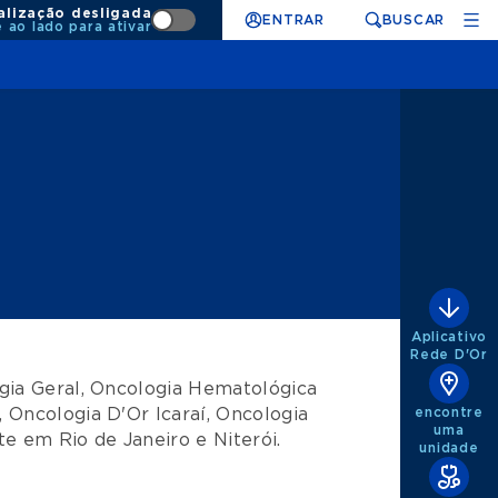
alização desligada
ENTRAR
BUSCAR
e ao lado para ativar
Aplicativo
Rede D'Or
ia Geral
,
Oncologia Hematológica
,
Oncologia D'Or Icaraí
,
Oncologia
encontre
uma
te
em
Rio de Janeiro
e
Niterói
.
unidade