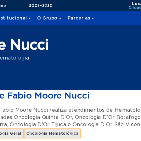
Loc
ame
3003-3230
Cliqu
nstitucional
O Grupo
Parcerias
e Nucci
ematologia
e Fabio Moore Nucci
Fabio Moore Nucci realiza atendimentos de
Hematolog
dades
Oncologia Quinta D'Or
,
Oncologia D'Or Botafogo
rra
,
Oncologia D'Or Tijuca
e
Oncologia D'Or São Vicen
ogia Geral
Oncologia Hematológica