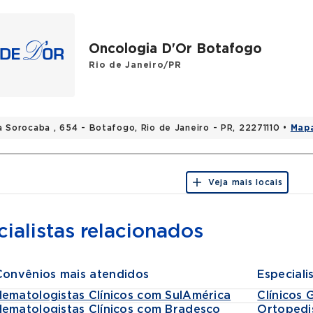
s
bro da Associação Brasileira de Hematologia e Hemo
Oncologia D'Or Botafogo
bro da Sociedade Brasileira de Transplante de Medul
rdenador da Câmara Técnica de Hematologia Hemotera
Rio de Janeiro/PR
rdenador da Residencia Médica em Hematologia Hemote
eiro
rdenador da Residencia Mèdica em Hematologia Hemoter
a Sorocaba , 654 - Botafogo, Rio de Janeiro - PR, 22271110 •
Map
ônio Pedro
Veja mais locais
ialistas relacionados
Convênios mais atendidos
Especiali
Hematologistas Clínicos com SulAmérica
Clínicos 
Hematologistas Clínicos com Bradesco
Ortopedi