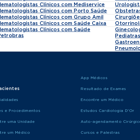
Hematologistas Clínicos com Mediservice
Urologist
Hematologistas Clínicos com Porto Saúde
Obstetra
Hematologistas Clínicos com Grupo Amil
Cirurgiõe
Hematologistas Clínicos com Saúde Caixa
Otorrinol
Hematologistas Clínicos com Saúde
Ginecolo
Petrobras
Pediatra
Gastroen
Pneumolo
App Médicos
acientes
Resultado de Exames
ialidades
Encontre um Médico
s e Procedimentos
Estudos Cardiologia D'Or
tre uma Unidade
Auto-agendamento Cirúrgic
tre um Médico
Cursos e Palestras