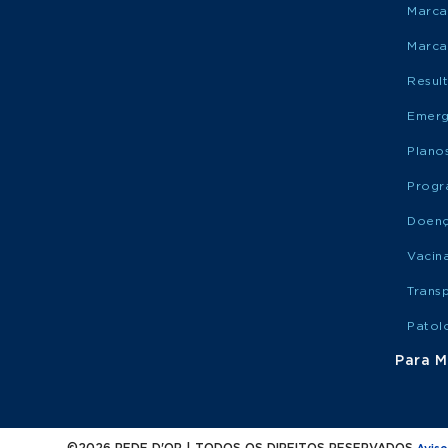
Marca
Marca
Resul
Emerg
Plano
Progr
Doen
Vacin
Trans
Patol
Para M