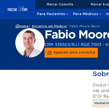
Marcar Consulta
Marcar Ex
Para Pacientes
Para Médicos
I
Home
/
Encontre um Médico
/
Fabio Moore Nucci
Fabio Moor
CRM 536503/RJ | RQE 7003 - H
Agende uma consulta
Sobr
Doutor 
nas uni
D'Or Ba
Hematol