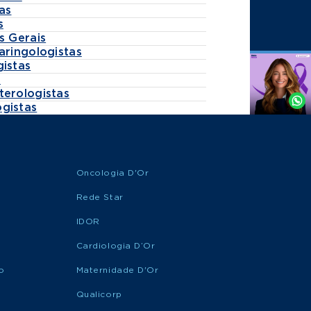
as
s
s Gerais
aringologistas
gistas
Agende
s
por
terologistas
Whatsapp
gistas
Oncologia D'Or
Rede Star
IDOR
Cardiologia D’Or
o
Maternidade D'Or
Qualicorp