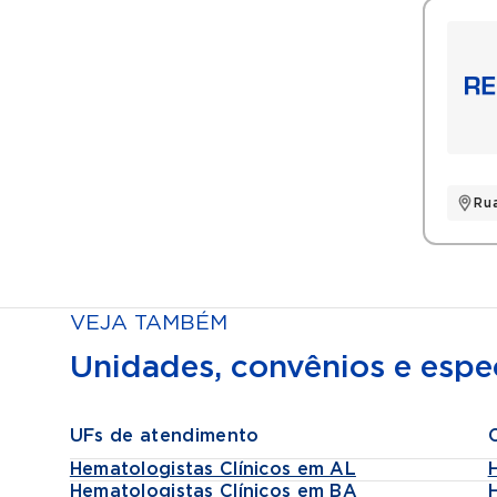
Título
Mem
Mem
Coo
Coo
Jan
Coo
Ru
Ant
VEJA TAMBÉM
Unidades, convênios e espec
UFs de atendimento
Hematologistas Clínicos em AL
Hematologistas Clínicos em BA