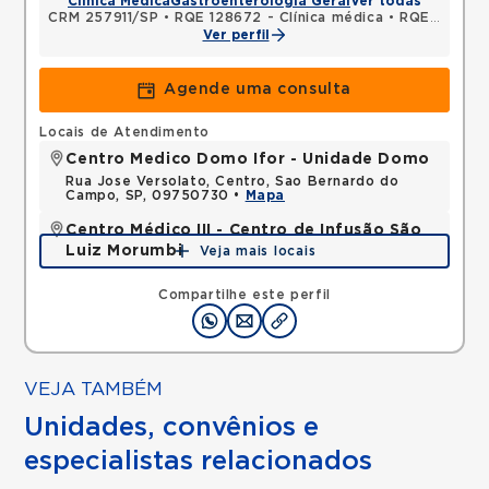
Clínica Médica
Gastroenterologia Geral
Ver todas
CRM 257911/SP
•
RQE 128672 - Clínica médica
•
RQE 128673 - Gastroenterologia
Ver perfil
Agende uma consulta
Locais de Atendimento
Centro Medico Domo Ifor - Unidade Domo
Rua Jose Versolato, Centro, Sao Bernardo do
Campo, SP, 09750730 •
Mapa
Centro Médico III - Centro de Infusão São
Luiz Morumbi
Veja mais locais
Avenida Lineu de Paula Machado, Jardim Everest,
Sao Paulo, SP, 05601001 •
Mapa
Compartilhe este perfil
VEJA TAMBÉM
Unidades, convênios e
especialistas relacionados