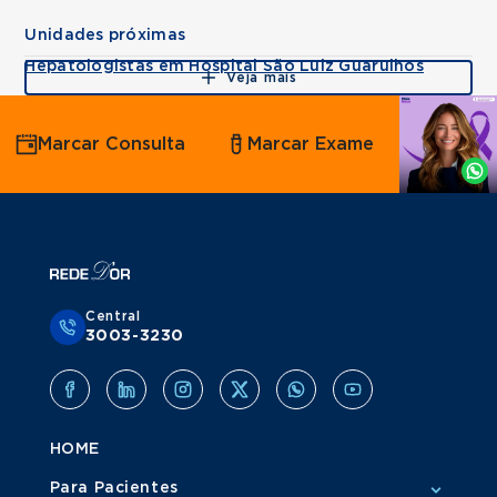
Unidades próximas
Hepatologistas em Hospital São Luiz Guarulhos
Veja mais
Agende
Marcar Consulta
Marcar Exame
por
Whatsapp
Central
3003-3230
HOME
Para Pacientes