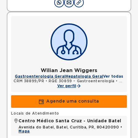
Wilian Jean Wiggers
Gastroenterologia Geral
Hepatologia Geral
Ver todas
CRM 38899/PR
•
RQE 30859 - Gastroenterologia
•
RQE 3191
Ver perfil
Agende uma consulta
Locais de Atendimento
Centro Médico Santa Cruz - Unidade Batel
Avenida do Batel, Batel, Curitiba, PR, 80420090 •
Mapa