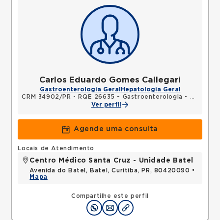
Carlos Eduardo Gomes Callegari
Gastroenterologia Geral
Hepatologia Geral
CRM 34902/PR
•
RQE 26635 - Gastroenterologia
•
RQE 2761
Ver perfil
Agende uma consulta
Locais de Atendimento
Centro Médico Santa Cruz - Unidade Batel
Avenida do Batel, Batel, Curitiba, PR, 80420090 •
Mapa
Compartilhe este perfil