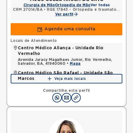
Cirurgia de Mão
Ortopedia de Mão
Ver todas
CRM 27014/BA
•
RQE 17843 - Ortopedia e traumatologia
•
R
Ver perfil
Agende uma consulta
Locais de Atendimento
Centro Médico Aliança - Unidade Rio
Vermelho
Avenida Juracy Magalhaes Junior, Rio Vermelho,
Salvador, BA, 41940060 •
Mapa
Centro Médico São Rafael - Unidade São
Marcos
Veja mais locais
Avenida Sao Rafael, Sao Marcos, Salvador, BA,
41253190 •
Mapa
Compartilhe este perfil