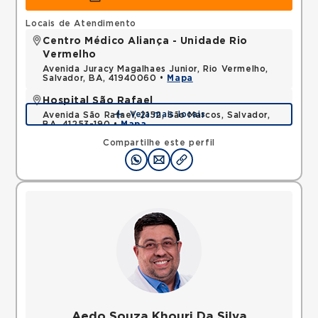
Locais de Atendimento
Centro Médico Aliança - Unidade Rio
Vermelho
Avenida Juracy Magalhaes Junior, Rio Vermelho,
Salvador, BA, 41940060 •
Mapa
Hospital São Rafael
Veja mais locais
Avenida São Rafael, 2152, São Marcos, Salvador,
BA, 41253-190 •
Mapa
Compartilhe este perfil
Aedo Souza Khouri Da Silva