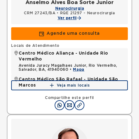
Anselmo Alves Boa Sorte Junior
Neurocirurgia
CRM 27243/BA
•
RQE 21297 - Neurocirurgia
Ver perfil
Agende uma consulta
Locais de Atendimento
Centro Médico Aliança - Unidade Rio
Vermelho
Avenida Juracy Magalhaes Junior, Rio Vermelho,
Salvador, BA, 41940060 •
Mapa
Centro Médico São Rafael - Unidade São
Marcos
Veja mais locais
Rua Sao Rafael, Sao Marcos, Salvador, BA,
41253190 •
Mapa
Compartilhe este perfil