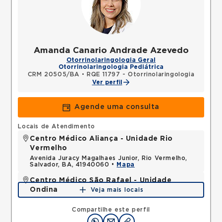
Amanda Canario Andrade Azevedo
Otorrinolaringologia Geral
Otorrinolaringologia Pediátrica
CRM 20505/BA
•
RQE 11797 - Otorrinolaringologia
Ver perfil
Agende uma consulta
Locais de Atendimento
Centro Médico Aliança - Unidade Rio
Vermelho
Avenida Juracy Magalhaes Junior, Rio Vermelho,
Salvador, BA, 41940060 •
Mapa
Centro Médico São Rafael - Unidade
Ondina
Veja mais locais
Avenida Milton Santos, Ondina, Salvador, BA,
40170110 •
Mapa
Compartilhe este perfil