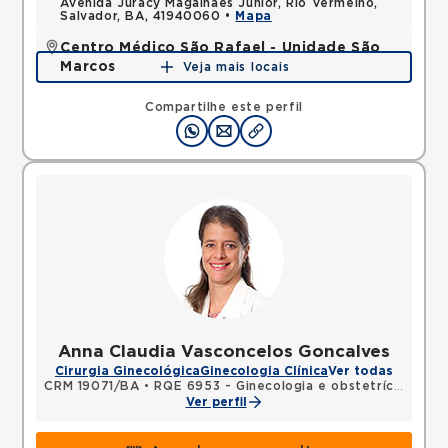
Avenida Juracy Magalhaes Junior, Rio Vermelho,
Salvador, BA, 41940060 •
Mapa
Centro Médico São Rafael - Unidade São
Marcos
Veja mais locais
Rua Sao Rafael, Sao Marcos, Salvador, BA,
41253190 •
Mapa
Compartilhe este perfil
Anna Claudia Vasconcelos Goncalves
Cirurgia Ginecológica
Ginecologia Clínica
Ver todas
CRM 19071/BA
•
RQE 6953 - Ginecologia e obstetrícia
Ver perfil