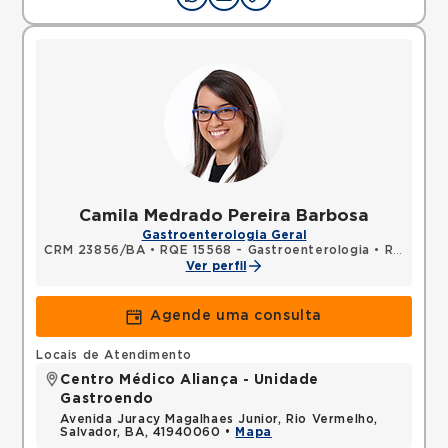
Camila Medrado Pereira Barbosa
Gastroenterologia Geral
CRM 23856/BA
•
RQE 15568 - Gastroenterologia
•
RQE 25450 - Clínica médica
Ver perfil
Agende uma consulta
Locais de Atendimento
Centro Médico Aliança - Unidade
Gastroendo
Avenida Juracy Magalhaes Junior, Rio Vermelho,
Salvador, BA, 41940060 •
Mapa