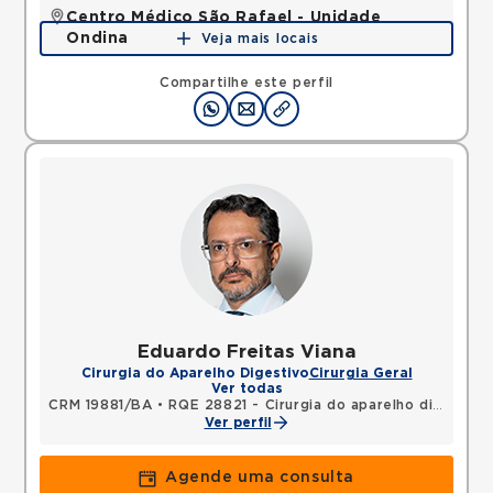
Centro Médico São Rafael - Unidade
Ondina
Veja mais locais
Avenida Milton Santos, Ondina, Salvador, BA,
40170110 •
Mapa
Compartilhe este perfil
Eduardo Freitas Viana
Cirurgia do Aparelho Digestivo
Cirurgia Geral
Ver todas
CRM 19881/BA
•
RQE 28821 - Cirurgia do aparelho digestivo
Ver perfil
Agende uma consulta