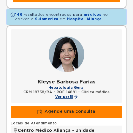
146
resultados encontrados para
médicos
no
convênio
Sulamerica
em
Hospital Aliança
.
Kleyse Barbosa Farias
Hepatologia Geral
CRM 18738/BA
•
RQE 14891 - Clínica médica
Ver perfil
Agende uma consulta
Locais de Atendimento
Centro Médico Aliança - Unidade