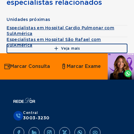
especialistas relacionados
Unidades próximas
Especialistas em Hospital Cardio Pulmonar com
SulAmérica
Especialistas em Hospital São Rafael com
SulAmérica
Veja mais
Agende
Marcar Consulta
Marcar Exame
por
Whatsapp
Central
3003-3230