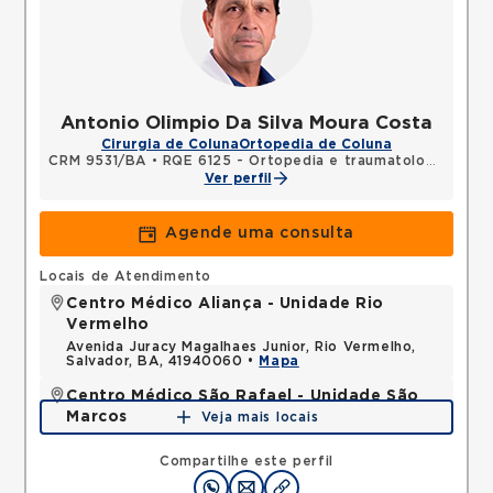
Antonio Olimpio Da Silva Moura Costa
Cirurgia de Coluna
Ortopedia de Coluna
CRM 9531/BA
•
RQE 6125 - Ortopedia e traumatologia
Ver perfil
Agende uma consulta
Locais de Atendimento
Centro Médico Aliança - Unidade Rio
Vermelho
Avenida Juracy Magalhaes Junior, Rio Vermelho,
Salvador, BA, 41940060 •
Mapa
Centro Médico São Rafael - Unidade São
Marcos
Veja mais locais
Avenida Sao Rafael, Sao Marcos, Salvador, BA,
41253190 •
Mapa
Compartilhe este perfil