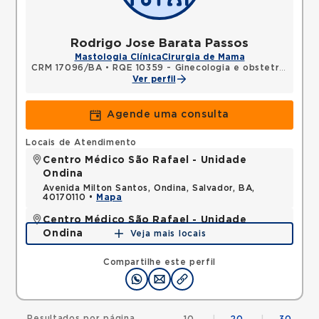
Rodrigo Jose Barata Passos
Mastologia Clínica
Cirurgia de Mama
CRM 17096/BA
•
RQE 10359 - Ginecologia e obstetrícia
•
RQ
Ver perfil
Agende uma consulta
Locais de Atendimento
Centro Médico São Rafael - Unidade
Ondina
Avenida Milton Santos, Ondina, Salvador, BA,
40170110 •
Mapa
Centro Médico São Rafael - Unidade
Ondina
Veja mais locais
Avenida Milton Santos, Ondina, Salvador, BA,
40170110 •
Mapa
Compartilhe este perfil
Resultados por página