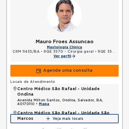
Mauro Froes Assuncao
Mastologia Clínica
CRM 11435/BA
•
RQE 3570 - Cirurgia geral
•
RQE 3571 - Mastologia
Ver perfil
Agende uma consulta
Locais de Atendimento
Centro Médico São Rafael - Unidade
Ondina
Avenida Milton Santos, Ondina, Salvador, BA,
40170110 •
Mapa
Centro Médico São Rafael - Unidade São
Marcos
Veja mais locais
Rua Sao Rafael, Sao Marcos, Salvador, BA,
41253190 •
Mapa