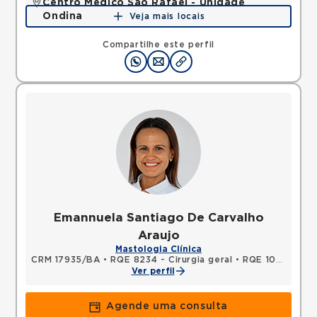
Centro Médico São Rafael - Unidade
Ondina
Veja mais locais
Avenida Milton Santos, Ondina, Salvador, BA,
40170110 •
Mapa
Compartilhe este perfil
Emannuela Santiago De Carvalho
Araujo
Mastologia Clínica
CRM 17935/BA
•
RQE 8234 - Cirurgia geral
•
RQE 10963 - Mastologia
Ver perfil
Agende uma consulta