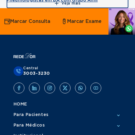
Pneumologistas em BA com Grupo Amil
Veja mais
Agende
Marcar Consulta
Marcar Exame
por
Whatsapp
Central
3003-3230
HOME
Para Pacientes
Para Médicos