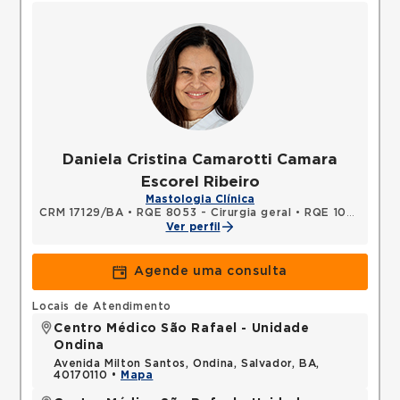
Daniela Cristina Camarotti Camara
Escorel Ribeiro
Mastologia Clínica
CRM 17129/BA
•
RQE 8053 - Cirurgia geral
•
RQE 10375 - Mastologia
Ver perfil
Agende uma consulta
Locais de Atendimento
Centro Médico São Rafael - Unidade
Ondina
Avenida Milton Santos, Ondina, Salvador, BA,
40170110 •
Mapa