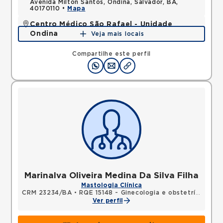
Avenida Milton Santos, Ondina, Salvador, BA,
40170110 •
Mapa
Centro Médico São Rafael - Unidade
Ondina
Veja mais locais
Avenida Milton Santos, Ondina, Salvador, BA,
40170110 •
Mapa
Compartilhe este perfil
Marinalva Oliveira Medina Da Silva Filha
Mastologia Clínica
CRM 23234/BA
•
RQE 15148 - Ginecologia e obstetrícia
•
RQE
Ver perfil