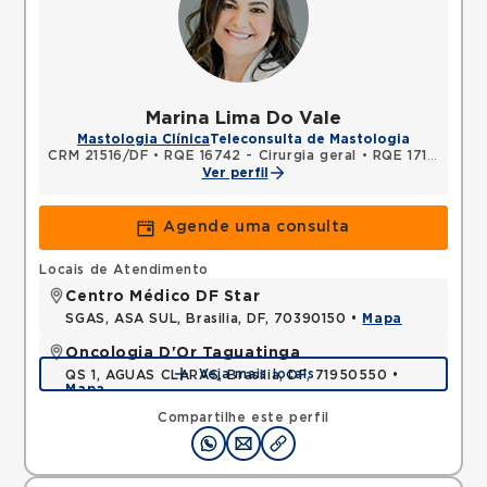
Marina Lima Do Vale
Mastologia Clínica
Teleconsulta de Mastologia
CRM 21516/DF
•
RQE 16742 - Cirurgia geral
•
RQE 17156 - Mastologia
Ver perfil
Agende uma consulta
Locais de Atendimento
Centro Médico DF Star
SGAS, ASA SUL, Brasilia, DF, 70390150 •
Mapa
Oncologia D'Or Taguatinga
Veja mais locais
QS 1, AGUAS CLARAS, Brasilia, DF, 71950550 •
Mapa
Compartilhe este perfil