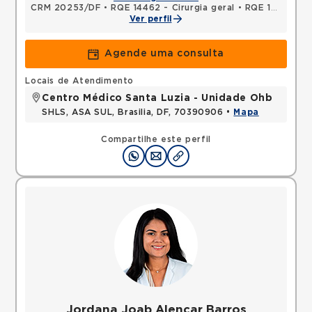
CRM 20253/DF
•
RQE 14462 - Cirurgia geral
•
RQE 16089 - Mastologia
Ver perfil
Agende uma consulta
Locais de Atendimento
Centro Médico Santa Luzia - Unidade Ohb
SHLS, ASA SUL, Brasilia, DF, 70390906 •
Mapa
Compartilhe este perfil
Jordana Joab Alencar Barros