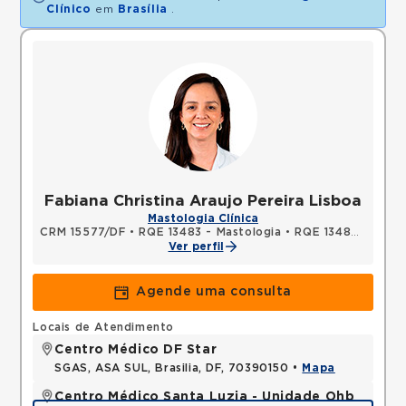
Clínico
em
Brasília
.
Fabiana Christina Araujo Pereira Lisboa
Mastologia Clínica
CRM 15577/DF
•
RQE 13483 - Mastologia
•
RQE 13484 - Ginecologia e obstetrícia
Ver perfil
Agende uma consulta
Locais de Atendimento
Centro Médico DF Star
SGAS, ASA SUL, Brasilia, DF, 70390150 •
Mapa
Centro Médico Santa Luzia - Unidade Ohb