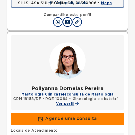
Veja mais locais
SHLS, ASA SUL, Brasilia, DF, 70390906 •
Mapa
Compartilhe este perfil
Pollyanna Dornelas Pereira
Mastologia Clínica
Teleconsulta de Mastologia
CRM 18158/DF
•
RQE 10064 - Ginecologia e obstetrícia
•
RQE
Ver perfil
Agende uma consulta
Locais de Atendimento