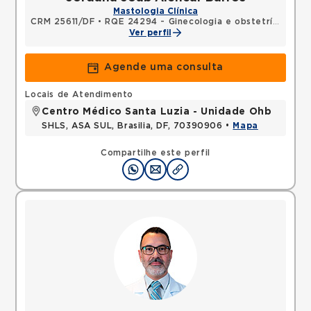
Mastologia Clínica
CRM 25611/DF
•
RQE 24294 - Ginecologia e obstetrícia
•
RQ
Ver perfil
Agende uma consulta
Locais de Atendimento
Centro Médico Santa Luzia - Unidade Ohb
SHLS, ASA SUL, Brasilia, DF, 70390906 •
Mapa
Compartilhe este perfil