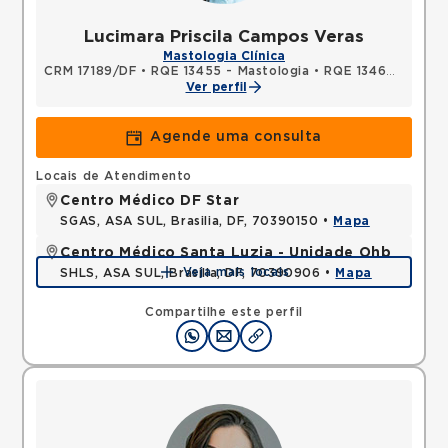
Lucimara Priscila Campos Veras
Mastologia Clínica
CRM 17189/DF
•
RQE 13455 - Mastologia
•
RQE 13469 - Ginecologia e obstetrícia
Ver perfil
Agende uma consulta
Locais de Atendimento
Centro Médico DF Star
SGAS, ASA SUL, Brasilia, DF, 70390150 •
Mapa
Centro Médico Santa Luzia - Unidade Ohb
Veja mais locais
SHLS, ASA SUL, Brasilia, DF, 70390906 •
Mapa
Compartilhe este perfil