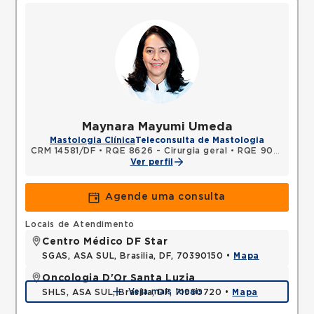
Maynara Mayumi Umeda
Mastologia Clínica
Teleconsulta de Mastologia
CRM 14581/DF
•
RQE 8626 - Cirurgia geral
•
RQE 9040 - Mastologia
Ver perfil
Agende uma consulta
Locais de Atendimento
Centro Médico DF Star
SGAS, ASA SUL, Brasilia, DF, 70390150 •
Mapa
Oncologia D'Or Santa Luzia
Veja mais locais
SHLS, ASA SUL, Brasilia, DF, 71990720 •
Mapa