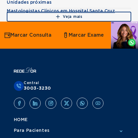
Unidades próximas
Mastologistas Clínicos em Hospital Santa Cruz
Veja mais
Agende
Marcar Consulta
Marcar Exame
por
Whatsapp
Central
3003-3230
HOME
Para Pacientes