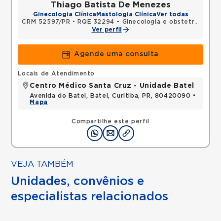
Thiago Batista De Menezes
Ginecologia Clínica
Mastologia Clínica
Ver todas
CRM 52597/PR
•
RQE 32294 - Ginecologia e obstetrícia
•
RQ
Ver perfil
Agende uma consulta
Locais de Atendimento
Centro Médico Santa Cruz - Unidade Batel
Avenida do Batel, Batel, Curitiba, PR, 80420090 •
Mapa
Compartilhe este perfil
VEJA TAMBÉM
Unidades, convênios e
especialistas relacionados