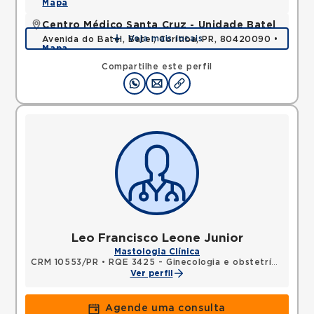
Mapa
Centro Médico Santa Cruz - Unidade Batel
Veja mais locais
Avenida do Batel, Batel, Curitiba, PR, 80420090 •
Mapa
Compartilhe este perfil
Leo Francisco Leone Junior
Mastologia Clínica
CRM 10553/PR
•
RQE 3425 - Ginecologia e obstetrícia
•
RQE
Ver perfil
Agende uma consulta