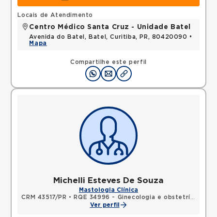
Locais de Atendimento
Centro Médico Santa Cruz - Unidade Batel
Avenida do Batel, Batel, Curitiba, PR, 80420090 •
Mapa
Compartilhe este perfil
Michelli Esteves De Souza
Mastologia Clínica
CRM 43517/PR
•
RQE 34996 - Ginecologia e obstetrícia
•
RQ
Ver perfil