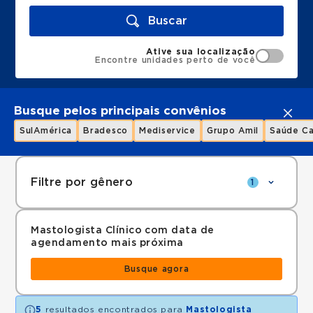
Buscar
Ative sua localização
Encontre unidades perto de você
Busque pelos principais convênios
SulAmérica
Bradesco
Mediservice
Grupo Amil
Saúde Ca
Filtre por gênero
1
Mastologista Clínico com data de
agendamento mais próxima
Busque agora
5
resultados encontrados para
Mastologista