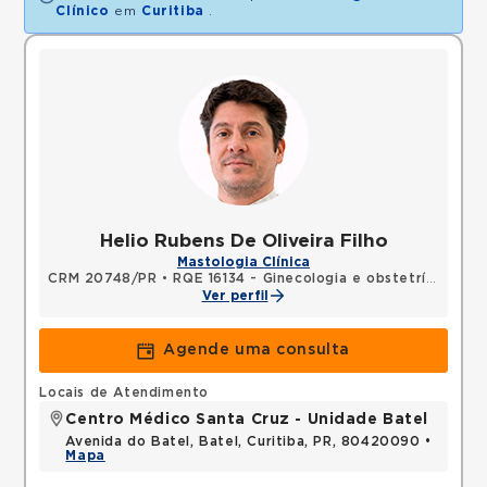
Clínico
em
Curitiba
.
Helio Rubens De Oliveira Filho
Mastologia Clínica
CRM 20748/PR
•
RQE 16134 - Ginecologia e obstetrícia
•
RQE
Ver perfil
Agende uma consulta
Locais de Atendimento
Centro Médico Santa Cruz - Unidade Batel
Avenida do Batel, Batel, Curitiba, PR, 80420090 •
Mapa