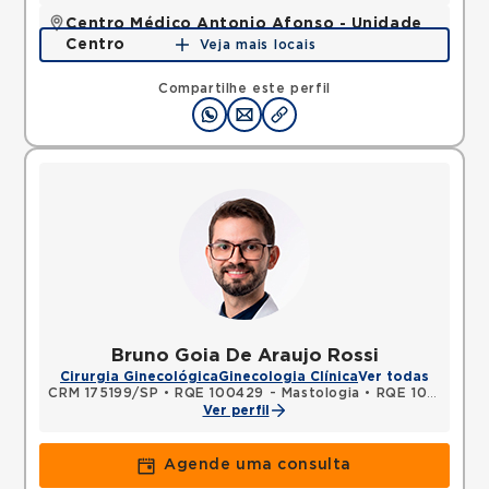
Centro Médico Antonio Afonso - Unidade
Centro
Veja mais locais
Rua Quinze de Novembro, Centro, Jacarei, SP,
12327060 •
Mapa
Compartilhe este perfil
Bruno Goia De Araujo Rossi
Cirurgia Ginecológica
Ginecologia Clínica
Ver todas
CRM 175199/SP
•
RQE 100429 - Mastologia
•
RQE 105596 - Ginecologia e obstetrícia
Ver perfil
Agende uma consulta