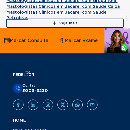
Mastologistas Clínicos em Jacarei com Grupo Amil
Mastologistas Clínicos em Jacarei com Saúde Caixa
Mastologistas Clínicos em Jacarei com Saúde
Petrobras
Veja mais
Agende
Marcar Consulta
Marcar Exame
por
Whatsapp
Central
3003-3230
HOME