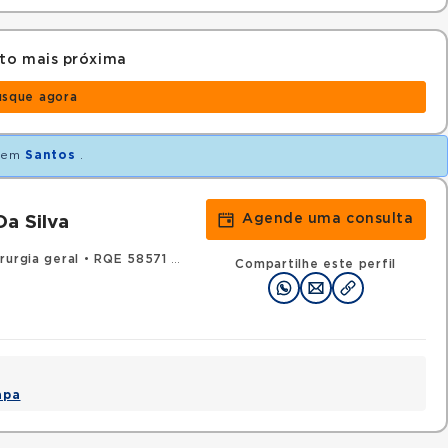
to mais próxima
usque agora
em
Santos
.
Agende uma consulta
Da Silva
rurgia geral
•
RQE 58571 - Cancerologia/cancerologia cirúrgica
Compartilhe este perfil
apa