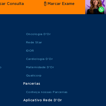
car Consulta
Marcar Exame
por
Whatsapp
Oncologia D'Or
Rede Star
IDOR
Cardiologia D’Or
o
Maternidade D'Or
Qualicorp
Parcerias
Conheça nossas Parcerias
Aplicativo Rede D'Or