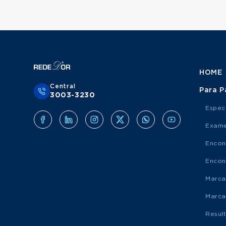
HOME
Central
Para P
3003-3230
Espec
Exame
Encon
Encon
Marca
Marca
Resul