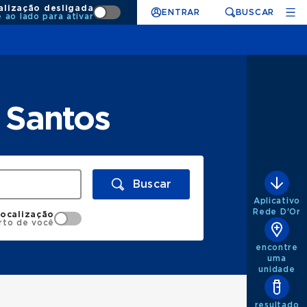
alização desligada
ENTRAR
BUSCAR
e ao lado para ativar
 Santos
Buscar
Aplicativo
Rede D'Or
localização
rto de você
encontre
uma
unidade
resultado