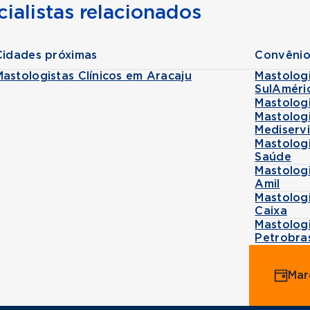
ialistas relacionados
Cidades próximas
Convênio
Mastologistas Clínicos em Aracaju
Mastologi
SulAméri
Mastolog
Mastologi
Mediserv
Mastologi
Saúde
Mastolog
Amil
Mastolog
Caixa
Mastolog
Petrobra
Mar