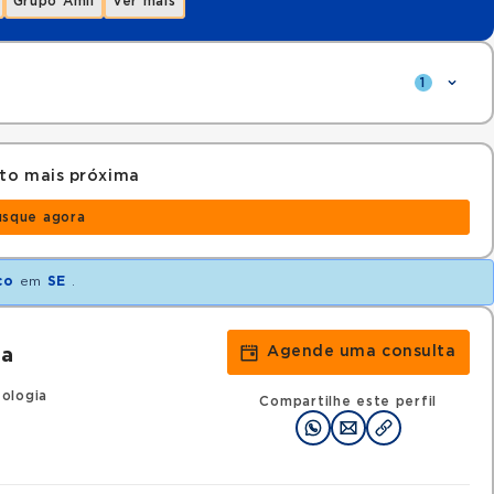
Grupo Amil
Ver mais
1
to mais próxima
usque agora
co
em
SE
.
Agende uma consulta
ra
ologia
Compartilhe este perfil