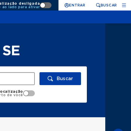
alização desligada
ENTRAR
BUSCAR
e ao lado para ativar
 SE
Buscar
localização
rto de você