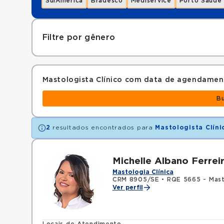
SulAmérica
Bradesco
Mediservice
Porto Saúde
Filtre por gênero
Mastologista Clínico com data de agendamen
B
2
resultados encontrados para
Mastologista Clíni
Michelle Albano Ferrei
Mastologia Clínica
CRM 8905/SE
•
RQE 5665 - Mast
Ver perfil