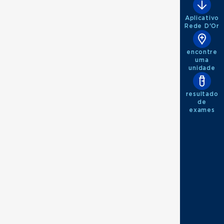
Aplicativo
Rede D'Or
encontre
uma
unidade
resultado
de
exames