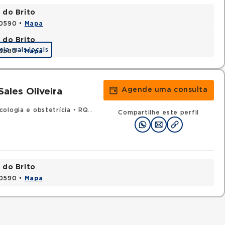
 do Brito
20590 •
Mapa
 do Brito
eja mais locais
20590 •
Mapa
Agende uma consulta
Sales Oliveira
ologia e obstetrícia
•
RQE 5345 - Mastologia
Compartilhe este perfil
 do Brito
20590 •
Mapa