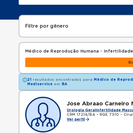
Filtre por gênero
Médico de Reprodução Humana - Infertilidad
B
21
resultados encontrados para
Médico de Reprod
Mediservice
em
BA
.
Jose Abraao Carneiro 
Urologia Geral
Infertilidade Masc
CRM 17214/BA
•
RQE 7510 - Cirur
Ver perfil