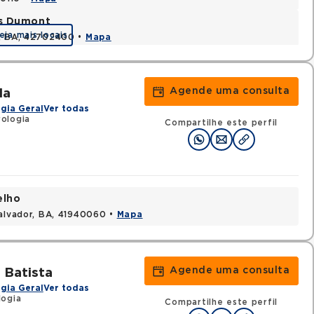
os Dumont
eja mais locais
s, BA, 42702400 •
Mapa
Agende uma consulta
da
gia Geral
Ver todas
ologia
Compartilhe este perfil
elho
Salvador, BA, 41940060 •
Mapa
Agende uma consulta
 Batista
gia Geral
Ver todas
logia
Compartilhe este perfil