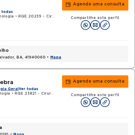
Agende uma consulta
 todas
rologia
•
RQE 20239 - Cirurgia geral
Compartilhe este perfil
elho
Salvador, BA, 41940060 •
Mapa
Agende uma consulta
iebra
gia Geral
Ver todas
logia
•
RQE 23821 - Cirurgia geral
Compartilhe este perfil
a
70110 •
Mapa