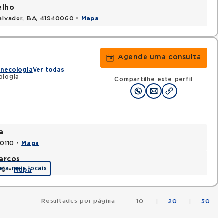
elho
Salvador, BA, 41940060 •
Mapa
Agende uma consulta
inecologia
Ver todas
ologia
Compartilhe este perfil
a
70110 •
Mapa
arcos
eja mais locais
90 •
Mapa
Resultados por página
10
|
20
|
30