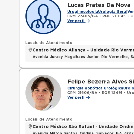
Lucas Prates Da Nova
Uroginecologia
Urologia Geral
Ver
CRM 27465/BA
•
RQE 20045 - U
Ver perfil
Locais de Atendimento
Centro Médico Aliança - Unidade Rio Verm
Avenida Juracy Magalhaes Junior, Rio Vermelho, 
Felipe Bezerra Alves S
Cirurgia Robótica Urológica
Urolo
CRM 21606/BA
•
RQE 15491 - Uro
Ver perfil
Locais de Atendimento
Centro Médico São Rafael - Unidade Ondin
Avenida Milton Santos, Ondina, Salvador, BA, 401