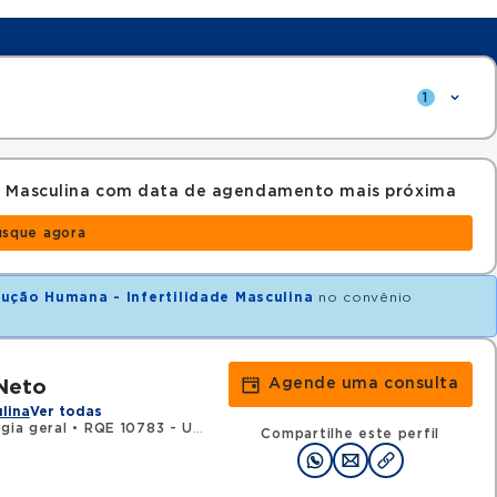
1
e Masculina com data de agendamento mais próxima
usque agora
ução Humana - Infertilidade Masculina
no convênio
Agende uma consulta
Neto
ulina
Ver todas
gia geral
•
RQE 10783 - Urologia
Compartilhe este perfil