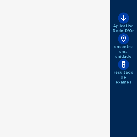
Aplicativo
Rede D'Or
encontre
uma
unidade
resultado
de
exames