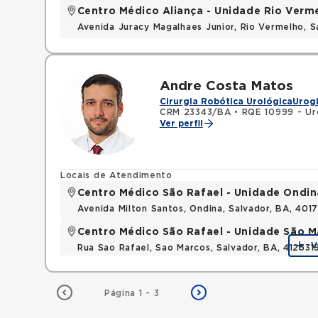
Centro Médico Aliança - Unidade Rio Verm
Avenida Juracy Magalhaes Junior, Rio Vermelho, 
Andre Costa Matos
Cirurgia Robótica Urológica
Urog
CRM 23343/BA
•
RQE 10999 - Ur
Ver perfil
Locais de Atendimento
Centro Médico São Rafael - Unidade Ondin
Avenida Milton Santos, Ondina, Salvador, BA, 401
Centro Médico São Rafael - Unidade São M
V
Rua Sao Rafael, Sao Marcos, Salvador, BA, 412531
Página 1 - 3