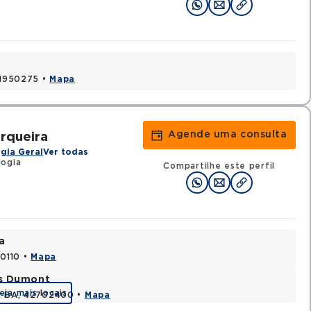
 41950275 •
Mapa
Agende uma consulta
rqueira
gia Geral
Ver todas
logia
Compartilhe este perfil
a
70110 •
Mapa
os Dumont
eja mais locais
s, BA, 42702400 •
Mapa