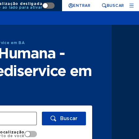
alização desligada
ENTRAR
BUSCAR
e ao lado para ativar
rvice em BA
 Humana -
ediservice em
Buscar
localização
rto de você