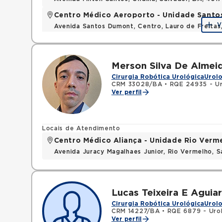
Centro Médico Aeroporto - Unidade Sant
V
Avenida Santos Dumont, Centro, Lauro de Freita
Merson Silva De Almei
Cirurgia Robótica Urológica
Urolo
CRM 33028/BA
•
RQE 24935 - Ur
Ver perfil
Locais de Atendimento
Centro Médico Aliança - Unidade Rio Verm
Avenida Juracy Magalhaes Junior, Rio Vermelho, 
Lucas Teixeira E Aguiar
Cirurgia Robótica Urológica
Urolo
CRM 14227/BA
•
RQE 6879 - Uro
Ver perfil