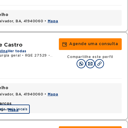
elho
Salvador, BA, 41940060 •
Mapa
Agende uma consulta
e Castro
ulina
Ver todas
urgia geral
•
RQE 27529 - Urologia
Compartilhe este perfil
elho
Salvador, BA, 41940060 •
Mapa
arcos
eja mais locais
90 •
Mapa