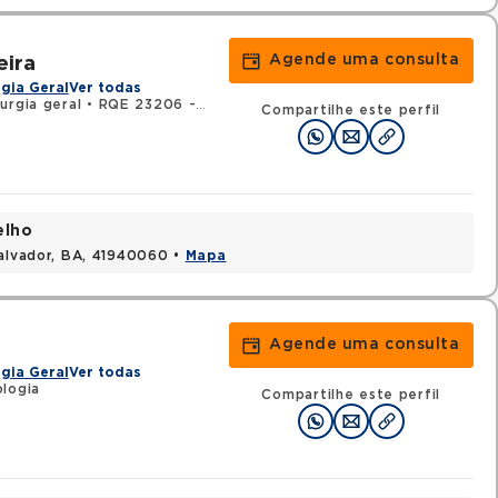
Agende uma consulta
eira
gia Geral
Ver todas
urgia geral
•
RQE 23206 - Urologia
Compartilhe este perfil
elho
Salvador, BA, 41940060 •
Mapa
Agende uma consulta
gia Geral
Ver todas
ologia
Compartilhe este perfil