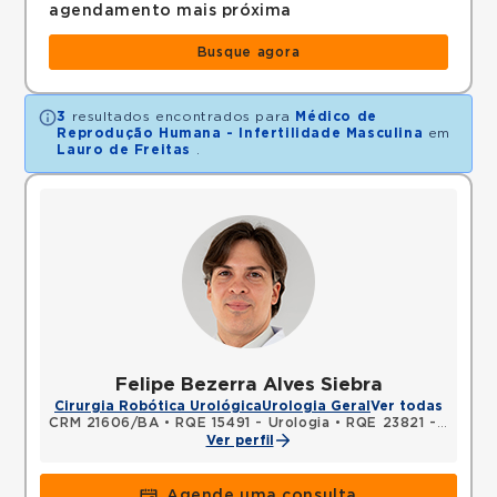
agendamento mais próxima
Busque agora
3
resultados encontrados para
Médico de
Reprodução Humana - Infertilidade Masculina
em
Lauro de Freitas
.
Felipe Bezerra Alves Siebra
Cirurgia Robótica Urológica
Urologia Geral
Ver todas
CRM 21606/BA
•
RQE 15491 - Urologia
•
RQE 23821 - Cirurgia geral
Ver perfil
Agende uma consulta