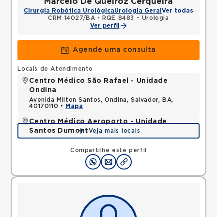
Marcelo De Queiroz Cerqueira
Cirurgia Robótica Urológica
Urologia Geral
Ver todas
CRM 14027/BA
•
RQE 8483 - Urologia
Ver perfil
Agende uma consulta
Locais de Atendimento
Centro Médico São Rafael - Unidade
Ondina
Avenida Milton Santos, Ondina, Salvador, BA,
40170110 •
Mapa
Centro Médico Aeroporto - Unidade
Santos Dumont
Veja mais locais
Avenida Santos Dumont, Centro, Lauro de Freitas,
BA, 42702400 •
Mapa
Compartilhe este perfil