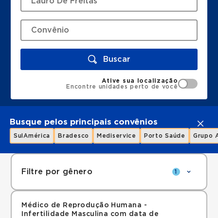
Buscar
Ative sua localização
Encontre unidades perto de você
Busque pelos principais convênios
SulAmérica
Bradesco
Mediservice
Porto Saúde
Grupo 
Filtre por gênero
1
Médico de Reprodução Humana -
Infertilidade Masculina com data de