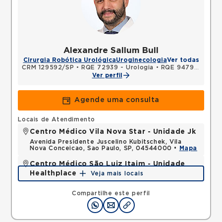
Alexandre Sallum Bull
Cirurgia Robótica Urológica
Uroginecologia
Ver todas
CRM 129592/SP
•
RQE 72939 - Urologia
•
RQE 94799 - Cirurgia geral
Ver perfil
Agende uma consulta
Locais de Atendimento
Centro Médico Vila Nova Star - Unidade Jk
Avenida Presidente Juscelino Kubitschek, Vila
Nova Conceicao, Sao Paulo, SP, 04544000 •
Mapa
Centro Médico São Luiz Itaim - Unidade
Healthplace
Veja mais locais
Rua Doutor Alceu de Campos Rodrigues, Vila Nova
Conceicao, Sao Paulo, SP, 04544000 •
Mapa
Compartilhe este perfil