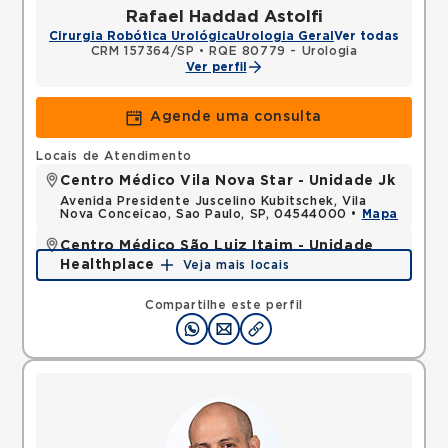
Rafael Haddad Astolfi
Cirurgia Robótica Urológica
Urologia Geral
Ver todas
CRM 157364/SP
•
RQE 80779 - Urologia
Ver perfil
Agende uma consulta
Locais de Atendimento
Centro Médico Vila Nova Star - Unidade Jk
Avenida Presidente Juscelino Kubitschek, Vila
Nova Conceicao, Sao Paulo, SP, 04544000 •
Mapa
Centro Médico São Luiz Itaim - Unidade
Healthplace
Veja mais locais
Rua Doutor Alceu de Campos Rodrigues, Vila Nova
Conceicao, Sao Paulo, SP, 04544000 •
Mapa
Compartilhe este perfil