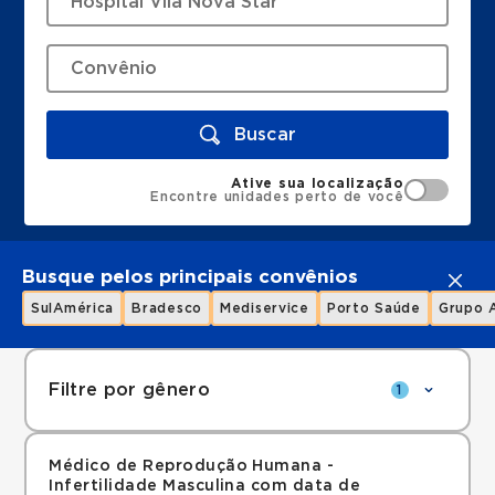
Buscar
Ative sua localização
Encontre unidades perto de você
Busque pelos principais convênios
SulAmérica
Bradesco
Mediservice
Porto Saúde
Grupo 
Filtre por gênero
1
Médico de Reprodução Humana -
Infertilidade Masculina com data de