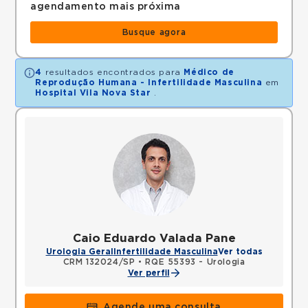
agendamento mais próxima
Busque agora
4
resultados encontrados para
Médico de
Reprodução Humana - Infertilidade Masculina
em
Hospital Vila Nova Star
.
Caio Eduardo Valada Pane
Urologia Geral
Infertilidade Masculina
Ver todas
CRM 132024/SP
•
RQE 55393 - Urologia
Ver perfil
Agende uma consulta