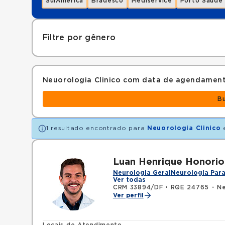
SulAmérica
Bradesco
Mediservice
Porto Saúde
Filtre por gênero
Neuorologia Clinico com data de agendamen
B
1 resultado encontrado para
Neuorologia Clinico
Luan Henrique Honori
Neurologia Geral
Neurologia Para
Ver todas
CRM 33894/DF
•
RQE 24765 - Ne
Ver perfil