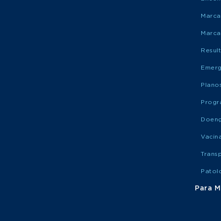
Marca
Marca
Resul
Emerg
Plano
Progr
Doen
Vacin
Trans
Patol
Para M