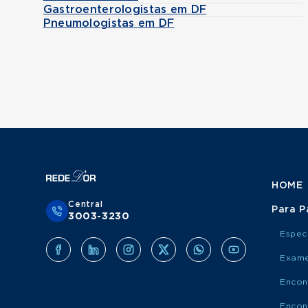
Gastroenterologistas em DF
Pneumologistas em DF
HOME
Central
Para P
3003-3230
Espec
Exame
Encon
Encon