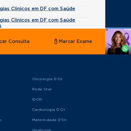
gias Clinicos em DF com Saúde
gias Clinicos em DF com Saúde
s
Agende
car Consulta
Marcar Exame
por
Whatsapp
Oncologia D'Or
Rede Star
IDOR
Cardiologia D’Or
o
Maternidade D'Or
Qualicorp