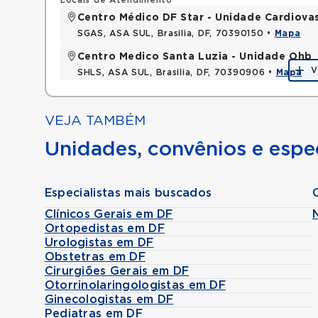
Locais de Atendimento
Centro Médico DF Star - Unidade Cardiova
SGAS, ASA SUL, Brasilia, DF, 70390150 •
Mapa
Centro Medico Santa Luzia - Unidade Ohb
V
SHLS, ASA SUL, Brasilia, DF, 70390906 •
Mapa
VEJA TAMBÉM
Unidades, convênios e espec
Especialistas mais buscados
Clínicos Gerais em DF
N
Ortopedistas em DF
Urologistas em DF
Obstetras em DF
Cirurgiões Gerais em DF
Otorrinolaringologistas em DF
Ginecologistas em DF
Pediatras em DF