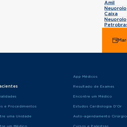
Amil
Neuorolo
Caixa
Neuorolo
Petrobra
Mar
App Médicos
acientes
Resultado de Exames
ialidades
Encontre um Médico
s e Procedimentos
Estudos Cardiologia D'Or
tre uma Unidade
Auto-agendamento Cirúrgic
tre um Médico
Cursos e Palestras