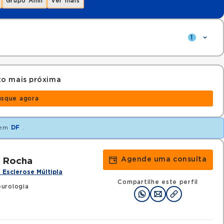
Grupo Amil
Ver mais
1
to mais próxima
usque agora
em
DF
.
Agende uma consulta
o Rocha
 Esclerose Múltipla
Compartilhe este perfil
urologia