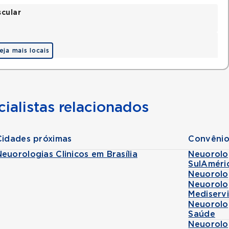
scular
eja mais locais
ialistas relacionados
Cidades próximas
Convênio
euorologias Clinicos em Brasília
Neuorolo
SulAméri
Neuorolo
Neuorolo
Mediserv
Neuorolo
Saúde
Neuorolo