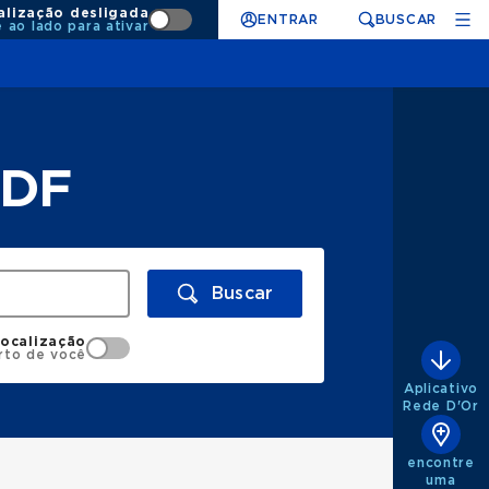
alização desligada
ENTRAR
BUSCAR
e ao lado para ativar
 DF
Buscar
localização
rto de você
Aplicativo
Rede D'Or
encontre
uma