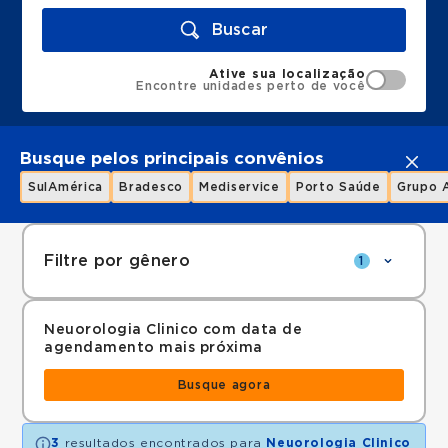
Buscar
Ative sua localização
Encontre unidades perto de você
Busque pelos principais convênios
SulAmérica
Bradesco
Mediservice
Porto Saúde
Grupo 
Filtre por gênero
1
Neuorologia Clinico com data de
agendamento mais próxima
Busque agora
3
resultados encontrados para
Neuorologia Clinico