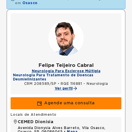
em
Osasco
.
Felipe Teijeiro Cabral
Neurologia Para Esclerose Múltipla
Neurologia Para Tratamento de Doencas
Desmielinizantes
CRM 208589/SP
•
RQE 116881 - Neurologia
Ver perfil
Agende uma consulta
Locais de Atendimento
CEMED Dionísia
Avenida Dionysia Alves Barreto, Vila Osasco,
Osasco, SP, 06086045 •
Mapa