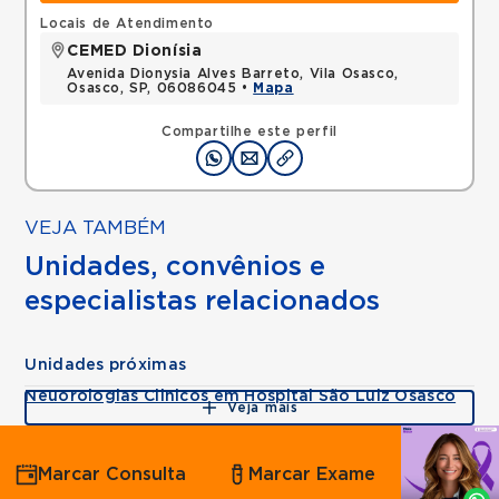
Locais de Atendimento
CEMED Dionísia
Avenida Dionysia Alves Barreto, Vila Osasco,
Osasco, SP, 06086045 •
Mapa
Compartilhe este perfil
VEJA TAMBÉM
Unidades, convênios e
especialistas relacionados
Unidades próximas
Neuorologias Clinicos em Hospital São Luiz Osasco
Veja mais
Agende
Marcar Consulta
Marcar Exame
por
Whatsapp