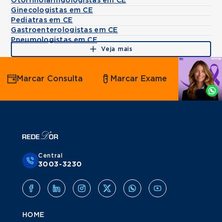
Otorrinolaringologistas em CE
Ginecologistas em CE
Pediatras em CE
Gastroenterologistas em CE
Pneumologistas em CE
Veja mais
Agende
Marcar Consulta
Marcar Exame
por
Whatsapp
Central
3003-3230
HOME