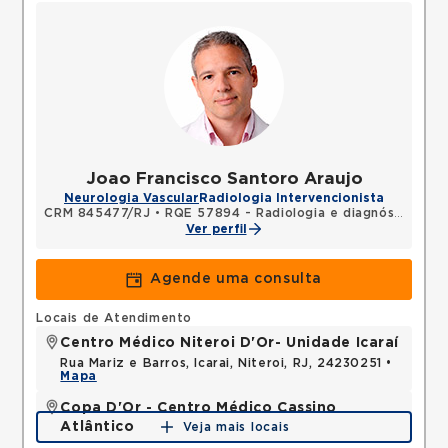
Joao Francisco Santoro Araujo
Neurologia Vascular
Radiologia Intervencionista
CRM 845477/RJ
•
RQE 57894 - Radiologia e diagnóstico por imagem
Ver perfil
Agende uma consulta
Locais de Atendimento
Centro Médico Niteroi D'Or- Unidade Icaraí
Rua Mariz e Barros, Icarai, Niteroi, RJ, 24230251 •
Mapa
Copa D'Or - Centro Médico Cassino
Atlântico
Veja mais locais
Avenida Atlantica, Copacabana, Rio de Janeiro, RJ,