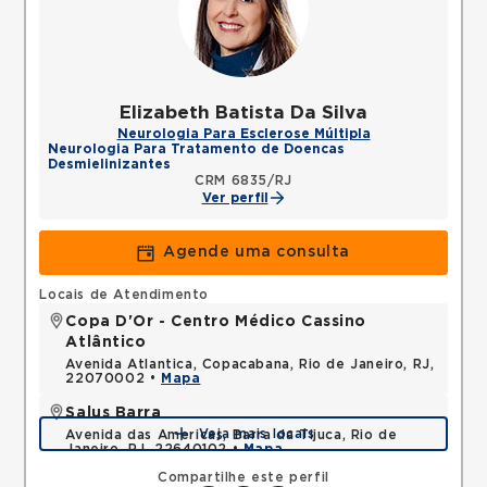
Elizabeth Batista Da Silva
Neurologia Para Esclerose Múltipla
Neurologia Para Tratamento de Doencas
Desmielinizantes
CRM 6835/RJ
Ver perfil
Agende uma consulta
Locais de Atendimento
Copa D'Or - Centro Médico Cassino
Atlântico
Avenida Atlantica, Copacabana, Rio de Janeiro, RJ,
22070002 •
Mapa
Salus Barra
Veja mais locais
Avenida das Americas, Barra da Tijuca, Rio de
Janeiro, RJ, 22640102 •
Mapa
Compartilhe este perfil