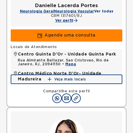
Danielle Lacerda Portes
Neurologia Geral
Neurologia Vascular
Ver todas
CRM 1317601/RJ
Ver perfil
Agende uma consulta
Locais de Atendimento
Centro Quinta D'Or - Unidade Quinta Park
Rua Almirante Baltazar, Sao Cristovao, Rio de
Janeiro, RJ, 20941150 •
Mapa
Centro Médico Norte D'Or- Unidade
Madureira
Veja mais locais
Rua Soares Caldeira, Madureira, Rio de Janeiro, RJ,
21351080 •
Mapa
Compartilhe este perfil