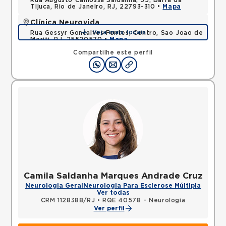
Rua Augusto Camossa Saldanha, 55, Barra da
Tijuca, Rio de Janeiro, RJ, 22793-310 •
Mapa
Clínica Neurovida
Veja mais locais
Rua Gessyr Goncalves Fontes, Centro, Sao Joao de
Meriti, RJ, 25520570 •
Mapa
Compartilhe este perfil
Camila Saldanha Marques Andrade Cruz
Neurologia Geral
Neurologia Para Esclerose Múltipla
Ver todas
CRM 1128388/RJ
•
RQE 40578 - Neurologia
Ver perfil