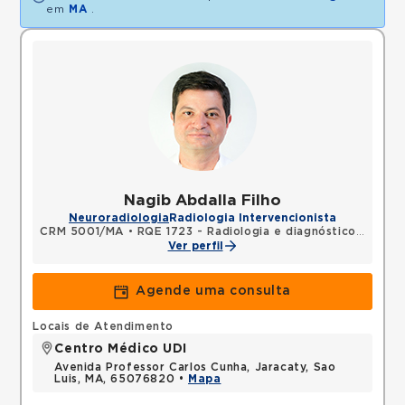
em
MA
.
Nagib Abdalla Filho
Neuroradiologia
Radiologia Intervencionista
CRM 5001/MA
•
RQE 1723 - Radiologia e diagnóstico por imagem
Ver perfil
Agende uma consulta
Locais de Atendimento
Centro Médico UDI
Avenida Professor Carlos Cunha, Jaracaty, Sao
Luis, MA, 65076820 •
Mapa