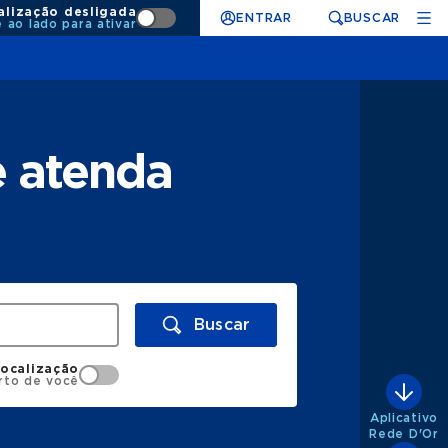
alização desligada
ENTRAR
BUSCAR
e ao lado para ativar
e atenda
Buscar
localização
rto de você
Aplicativo
Rede D'Or