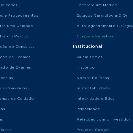
ialidades
Encontre um Médico
s e Procedimentos
Estudos Cardiologia D'Or
tre uma Unidade
Auto-agendamento Cirúrgic
tre um Médico
Cursos e Palestras
Institucional
ção de Consultas
ção de Exames
Quem somos
tado de Exames
Histórico
ências
Nossas Políticas
s e Convênios
Sustentabilidade
amas de Cuidado
Integridade e Ética
ças
Privacidade
as
Relações com o Investidor
plantes
Projetos Sociais