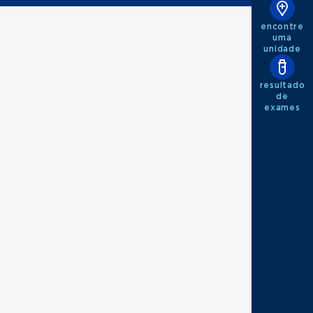
encontre
uma
unidade
resultado
de
exames