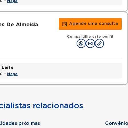
20 •
Mapa
Agende uma consulta
es De Almeida
Compartilhe este perfil
 Leite
20 •
Mapa
ialistas relacionados
Cidades próximas
Convênio