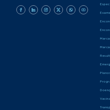
Espec
Exame
Encon
Encon
Marca
Marca
Resul
Emerg
Plano
Progr
Doen
Vacin
Trans