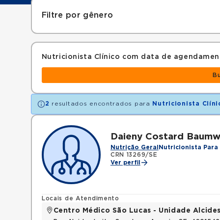
Filtre por gênero
Nutricionista Clínico com data de agendamen
B
2
resultados encontrados para
Nutricionista Clíni
Daieny Costard Baumw
Nutrição Geral
Nutricionista Para 
CRN 13269/SE
Ver perfil
Locais de Atendimento
Centro Médico São Lucas - Unidade Alcides