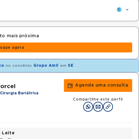
1
to mais próxima
usque agora
co
no convênio
Grupo Amil
em
SE
.
Agende uma consulta
orcel
Cirurgia Bariátrica
Compartilhe este perfil
 Leite