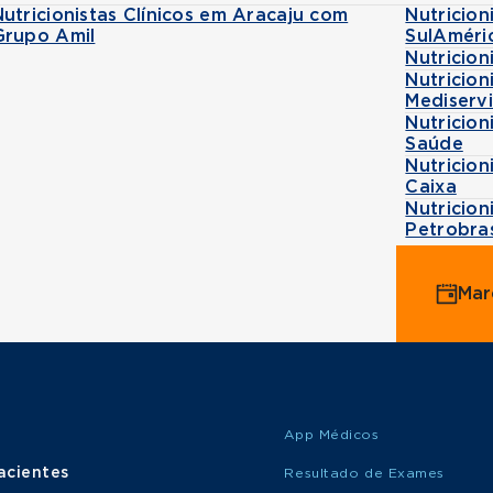
Nutricionistas Clínicos em Aracaju com
Nutricion
Grupo Amil
SulAméri
Nutricion
Nutricion
Mediserv
Nutricion
Saúde
Nutricion
Caixa
Nutricion
Petrobra
Mar
App Médicos
acientes
Resultado de Exames