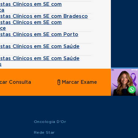
istas Clínicos em SE com
ca
istas Clínicos em SE com Bradesco
istas Clínicos em SE com
ice
istas Clínicos em SE com Porto
istas Clínicos em SE com Saúde
istas Clínicos em SE com Saúde
s
Agende
car Consulta
Marcar Exame
por
Whatsapp
Oncologia D'Or
Rede Star