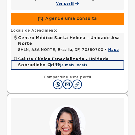
Ver perfil
Agende uma consulta
Locais de Atendimento
Centro Médico Santa Helena - Unidade Asa
Norte
SHLN, ASA NORTE, Brasilia, DF, 70390700 •
Mapa
Salute Clínica Especializada - Unidade
Sobradinho Qd 12
Veja mais locais
QUADRA, SOBRADINHO, Brasilia, DF, 73010120 •
Mapa
Compartilhe este perfil