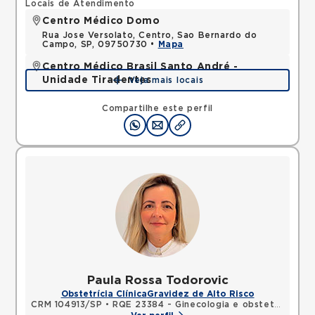
Locais de Atendimento
Centro Médico Domo
Rua Jose Versolato, Centro, Sao Bernardo do
Campo, SP, 09750730 •
Mapa
Centro Médico Brasil Santo André -
Unidade Tiradentes
Veja mais locais
Rua Tiradentes, Vila Dora, Santo Andre, SP,
09030560 •
Mapa
Compartilhe este perfil
Paula Rossa Todorovic
Obstetrícia Clínica
Gravidez de Alto Risco
CRM 104913/SP
•
RQE 23384 - Ginecologia e obstetrícia
•
RQ