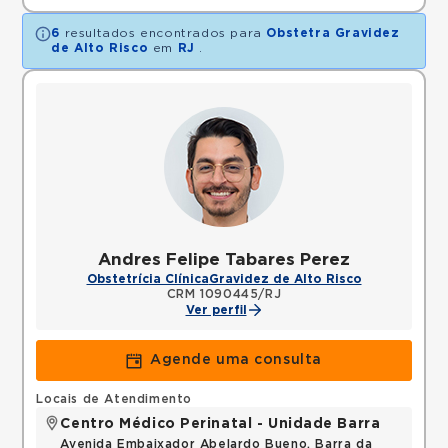
6
resultados encontrados para
Obstetra Gravidez
de Alto Risco
em
RJ
.
Andres Felipe Tabares Perez
Obstetrícia Clínica
Gravidez de Alto Risco
CRM 1090445/RJ
Ver perfil
Agende uma consulta
Locais de Atendimento
Centro Médico Perinatal - Unidade Barra
Avenida Embaixador Abelardo Bueno, Barra da