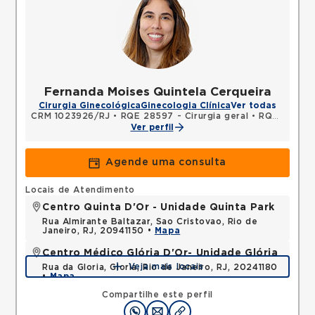
Fernanda Moises Quintela Cerqueira
Cirurgia Ginecológica
Ginecologia Clínica
Ver todas
CRM 1023926/RJ
•
RQE 28597 - Cirurgia geral
•
RQE 42354 - Ginecologia e obstetrícia
Ver perfil
Agende uma consulta
Locais de Atendimento
Centro Quinta D'Or - Unidade Quinta Park
Rua Almirante Baltazar, Sao Cristovao, Rio de
Janeiro, RJ, 20941150 •
Mapa
Centro Médico Glória D'Or- Unidade Glória
Veja mais locais
Rua da Gloria, Gloria, Rio de Janeiro, RJ, 20241180
•
Mapa
Compartilhe este perfil