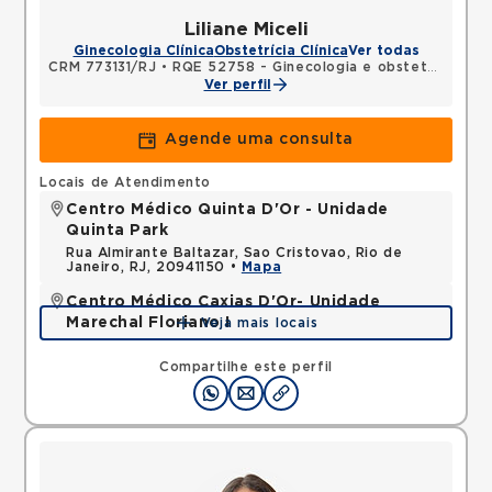
Liliane Miceli
Ginecologia Clínica
Obstetrícia Clínica
Ver todas
CRM 773131/RJ
•
RQE 52758 - Ginecologia e obstetrícia
Ver perfil
Agende uma consulta
Locais de Atendimento
Centro Médico Quinta D'Or - Unidade
Quinta Park
Rua Almirante Baltazar, Sao Cristovao, Rio de
Janeiro, RJ, 20941150 •
Mapa
Centro Médico Caxias D'Or- Unidade
Marechal Floriano I
Veja mais locais
Avenida Perimetral Marechal Floriano, Jardim Vinte
e Cinco de Agosto, Duque de Caxias, RJ,
Compartilhe este perfil
25075025 •
Mapa