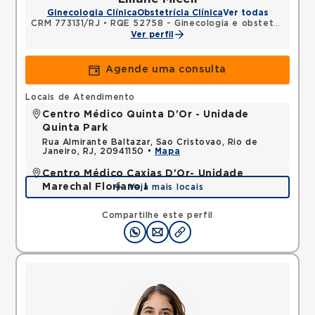
Ginecologia Clínica
Obstetrícia Clínica
Ver todas
CRM 773131/RJ
•
RQE 52758 - Ginecologia e obstetrícia
Ver perfil
Agende uma consulta
Locais de Atendimento
Centro Médico Quinta D'Or - Unidade
Quinta Park
Rua Almirante Baltazar, Sao Cristovao, Rio de
Janeiro, RJ, 20941150 •
Mapa
Centro Médico Caxias D'Or- Unidade
Marechal Floriano I
Veja mais locais
Avenida Perimetral Marechal Floriano, Jardim Vinte
e Cinco de Agosto, Duque de Caxias, RJ,
Compartilhe este perfil
25075025 •
Mapa