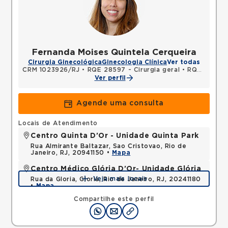
Fernanda Moises Quintela Cerqueira
Cirurgia Ginecológica
Ginecologia Clínica
Ver todas
CRM 1023926/RJ
•
RQE 28597 - Cirurgia geral
•
RQE 42354 - Ginecologia e obstetrícia
Ver perfil
Agende uma consulta
Locais de Atendimento
Centro Quinta D'Or - Unidade Quinta Park
Rua Almirante Baltazar, Sao Cristovao, Rio de
Janeiro, RJ, 20941150 •
Mapa
Centro Médico Glória D'Or- Unidade Glória
Veja mais locais
Rua da Gloria, Gloria, Rio de Janeiro, RJ, 20241180
•
Mapa
Compartilhe este perfil