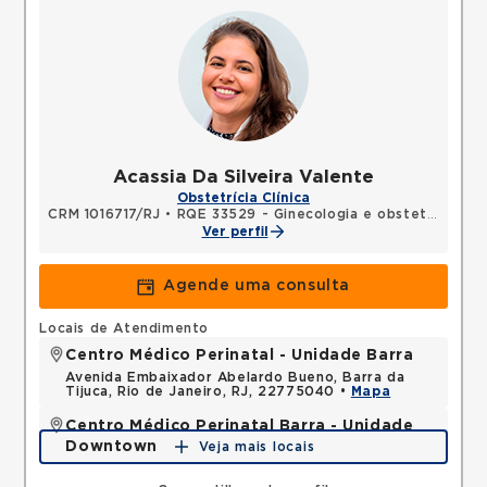
Acassia Da Silveira Valente
Obstetrícia Clínica
CRM 1016717/RJ
•
RQE 33529 - Ginecologia e obstetrícia
Ver perfil
Agende uma consulta
Locais de Atendimento
Centro Médico Perinatal - Unidade Barra
Avenida Embaixador Abelardo Bueno, Barra da
Tijuca, Rio de Janeiro, RJ, 22775040 •
Mapa
Centro Médico Perinatal Barra - Unidade
Downtown
Veja mais locais
Avenida das Americas, Barra da Tijuca, Rio de
Janeiro, RJ, 22640100 •
Mapa