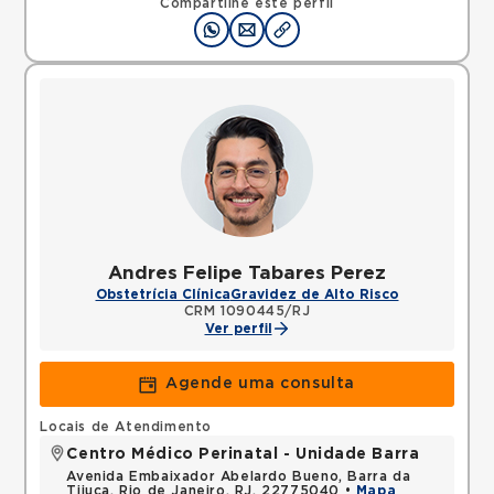
Compartilhe este perfil
Andres Felipe Tabares Perez
Obstetrícia Clínica
Gravidez de Alto Risco
CRM 1090445/RJ
Ver perfil
Agende uma consulta
Locais de Atendimento
Centro Médico Perinatal - Unidade Barra
Avenida Embaixador Abelardo Bueno, Barra da
Tijuca, Rio de Janeiro, RJ, 22775040 •
Mapa