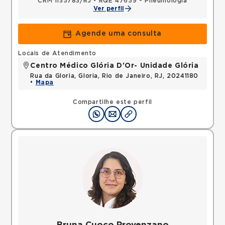
CRM 1135783/RJ
•
RQE 47659 - Pneumologia
Ver perfil
Agende uma consulta
Locais de Atendimento
Centro Médico Glória D'Or- Unidade Glória
Rua da Gloria, Gloria, Rio de Janeiro, RJ, 20241180
•
Mapa
Compartilhe este perfil
Bruna Cuoco Provenzano