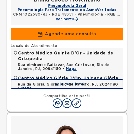
Pneumologia Geral
Pneumologia Para Tratamento da Asma
Ver todas
CRM 1022580/RJ
•
RQE 48351 - Pneumologia
•
RQE 48352 - Clínica médica
Ver perfil
Agende uma consulta
Locais de Atendimento
Centro Médico Quinta D'Or - Unidade de
Ortopedia
Rua Almirante Baltazar, Sao Cristovao, Rio de
Janeiro, RJ, 20941150 •
Mapa
Centro Médico Glória D'Or- Unidade Glória
Veja mais locais
Rua da Gloria, Gloria, Rio de Janeiro, RJ, 20241180
•
Mapa
Compartilhe este perfil