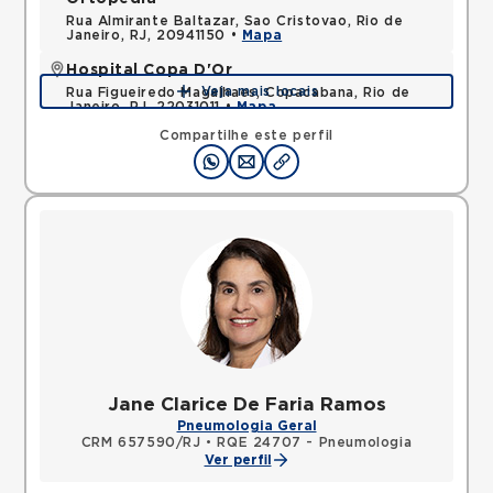
Rua Almirante Baltazar, Sao Cristovao, Rio de
Janeiro, RJ, 20941150 •
Mapa
Hospital Copa D'Or
Veja mais locais
Rua Figueiredo Magalhaes, Copacabana, Rio de
Janeiro, RJ, 22031011 •
Mapa
Compartilhe este perfil
Jane Clarice De Faria Ramos
Pneumologia Geral
CRM 657590/RJ
•
RQE 24707 - Pneumologia
Ver perfil