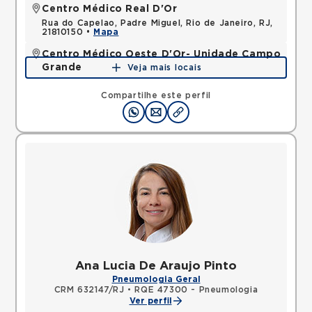
Centro Médico Real D'Or
Rua do Capelao, Padre Miguel, Rio de Janeiro, RJ,
21810150 •
Mapa
Centro Médico Oeste D'Or- Unidade Campo
Grande
Veja mais locais
Rua Olinda Ellis, Campo Grande, Rio de Janeiro, RJ,
23045160 •
Mapa
Compartilhe este perfil
Ana Lucia De Araujo Pinto
Pneumologia Geral
CRM 632147/RJ
•
RQE 47300 - Pneumologia
Ver perfil