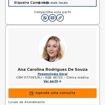
Siqueira Campos II
Veja mais locais
Rua Siqueira Campos, Copacabana, Rio de Janeiro,
RJ, 22031071 •
Mapa
Compartilhe este perfil
Ana Carolina Rodrigues De Souza
Pneumologia Geral
CRM 1177095/RJ
•
RQE 46723 - Clínica médica
Ver perfil
Agende uma consulta
Locais de Atendimento