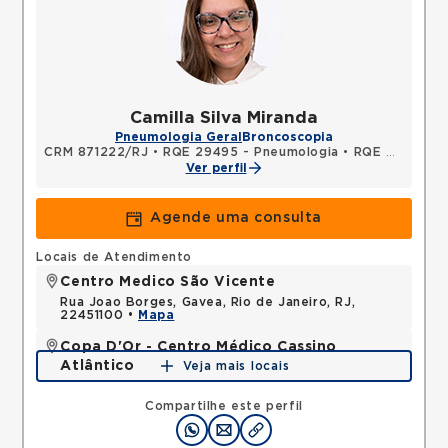
Camilla Silva Miranda
Pneumologia Geral
Broncoscopia
CRM 871222/RJ
•
RQE 29495 - Pneumologia
•
RQE 29496 - Clínica médica
Ver perfil
Agende uma consulta
Locais de Atendimento
Centro Medico São Vicente
Rua Joao Borges, Gavea, Rio de Janeiro, RJ,
22451100 •
Mapa
Copa D'Or - Centro Médico Cassino
Atlântico
Veja mais locais
Avenida Atlantica, Copacabana, Rio de Janeiro, RJ,
22070002 •
Mapa
Compartilhe este perfil