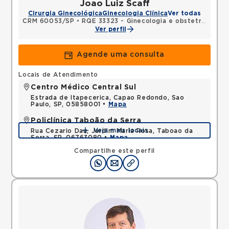
Joao Luiz Scaff
Cirurgia Ginecológica
Ginecologia Clínica
Ver todas
CRM 60053/SP
•
RQE 33323 - Ginecologia e obstetrícia
Ver perfil
Agende uma consulta
Locais de Atendimento
Centro Médico Central Sul
Estrada de Itapecerica, Capao Redondo, Sao
Paulo, SP, 05858001 •
Mapa
Policlínica Taboão da Serra
Veja mais locais
Rua Cezario Dau, Jardim Maria Rosa, Taboao da
Serra, SP, 06763080 •
Mapa
Compartilhe este perfil