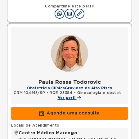
Compartilhe este perfil
Paula Rossa Todorovic
Obstetrícia Clínica
Gravidez de Alto Risco
CRM 104913/SP
•
RQE 23384 - Ginecologia e obstetrícia
•
RQ
Ver perfil
Agende uma consulta
Locais de Atendimento
Centro Médico Marengo