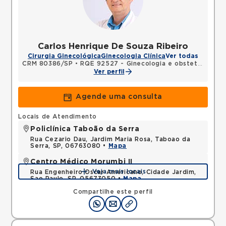
Carlos Henrique De Souza Ribeiro
Cirurgia Ginecológica
Ginecologia Clínica
Ver todas
CRM 80386/SP
•
RQE 92527 - Ginecologia e obstetrícia
Ver perfil
Agende uma consulta
Locais de Atendimento
Policlínica Taboão da Serra
Rua Cezario Dau, Jardim Maria Rosa, Taboao da
Serra, SP, 06763080 •
Mapa
Centro Médico Morumbi II
Veja mais locais
Rua Engenheiro Oscar Americano, Cidade Jardim,
Sao Paulo, SP, 05673050 •
Mapa
Compartilhe este perfil