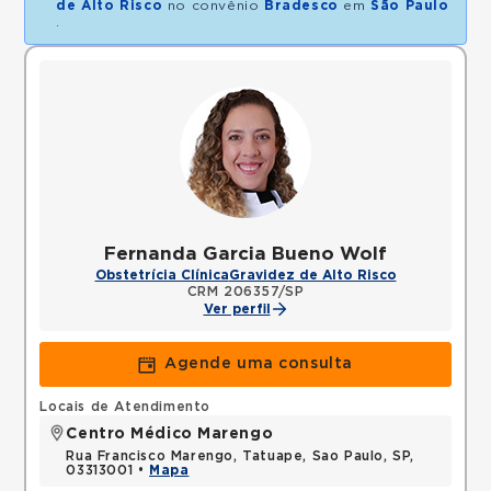
de Alto Risco
no convênio
Bradesco
em
São Paulo
.
Fernanda Garcia Bueno Wolf
Obstetrícia Clínica
Gravidez de Alto Risco
CRM 206357/SP
Ver perfil
Agende uma consulta
Locais de Atendimento
Centro Médico Marengo
Rua Francisco Marengo, Tatuape, Sao Paulo, SP,
03313001 •
Mapa