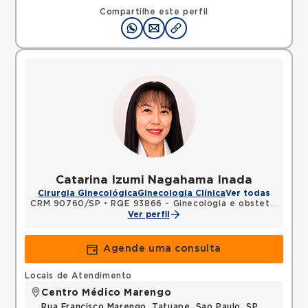
SP, 09531195 •
Mapa
Compartilhe este perfil
Catarina Izumi Nagahama Inada
Cirurgia Ginecológica
Ginecologia Clínica
Ver todas
CRM 90760/SP
•
RQE 93866 - Ginecologia e obstetrícia
Ver perfil
Agende uma consulta
Locais de Atendimento
Centro Médico Marengo
Rua Francisco Marengo, Tatuape, Sao Paulo, SP,