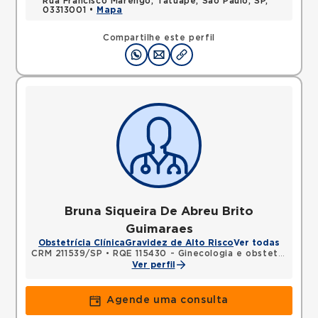
Rua Francisco Marengo, Tatuape, Sao Paulo, SP,
03313001 •
Mapa
Compartilhe este perfil
Bruna Siqueira De Abreu Brito
Guimaraes
Obstetrícia Clínica
Gravidez de Alto Risco
Ver todas
CRM 211539/SP
•
RQE 115430 - Ginecologia e obstetrícia
Ver perfil
Agende uma consulta