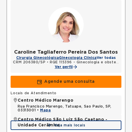
Caroline Tagliaferro Pereira Dos Santos
Cirurgia Ginecológica
Ginecologia Clínica
Ver todas
CRM 206380/SP
•
RQE 115396 - Ginecologia e obstetrícia
Ver perfil
Agende uma consulta
Locais de Atendimento
Centro Médico Marengo
Rua Francisco Marengo, Tatuape, Sao Paulo, SP,
03313001 •
Mapa
Centro Médico São Luiz São Caetano -
Unidade Cerâmica
Veja mais locais
Alameda Caulim, Ceramica, Sao Caetano do Sul,