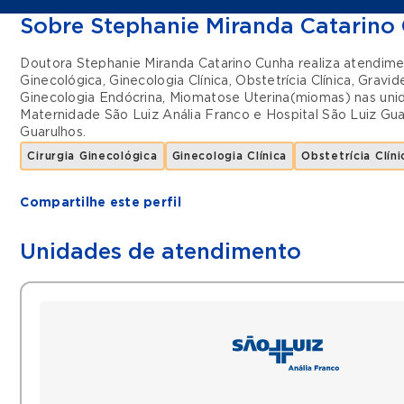
Sobre Stephanie Miranda Catarino
Doutora Stephanie Miranda Catarino Cunha realiza atendim
Ginecológica
,
Ginecologia Clínica
,
Obstetrícia Clínica
,
Gravid
Ginecologia Endócrina
,
Miomatose Uterina(miomas)
nas un
Maternidade São Luiz Anália Franco
e
Hospital São Luiz Gua
Guarulhos
.
Cirurgia Ginecológica
Ginecologia Clínica
Obstetrícia Clíni
Compartilhe este perfil
Unidades de atendimento