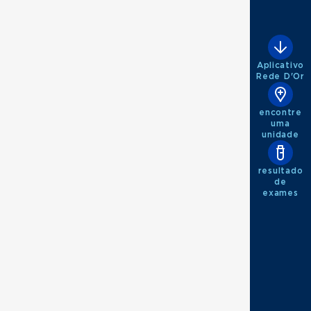
Aplicativo
Rede D'Or
encontre
uma
unidade
resultado
de
exames