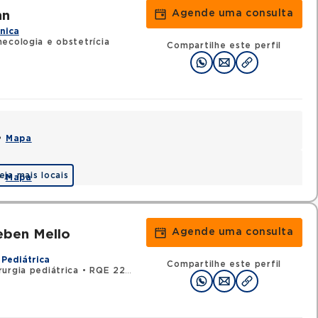
Agende uma consulta
nn
ínica
ecologia e obstetrícia
Compartilhe este perfil
 •
Mapa
eja mais locais
 •
Mapa
Agende uma consulta
eben Mello
 Pediátrica
Compartilhe este perfil
urgia pediátrica
•
RQE 22285 - Cirurgia geral