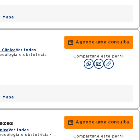
 •
Mapa
Agende uma consulta
 Clínica
Ver todas
cologia e obstetrícia
Compartilhe este perfil
 •
Mapa
Agende uma consulta
ezes
nica
Ver todas
ecologia e obstetrícia
•
RQE 32295 - Mastologia
Compartilhe este perfil