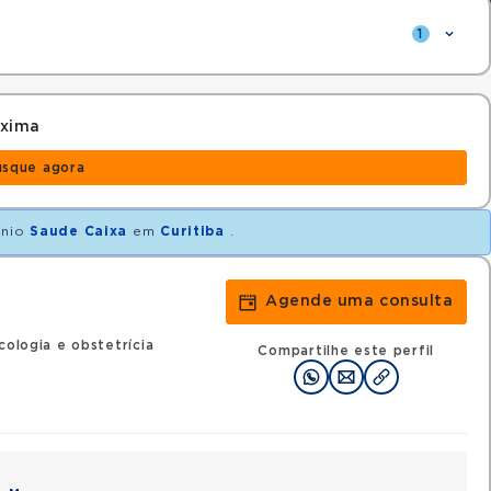
1
óxima
usque agora
ênio
Saude Caixa
em
Curitiba
.
Agende uma consulta
cologia e obstetrícia
Compartilhe este perfil