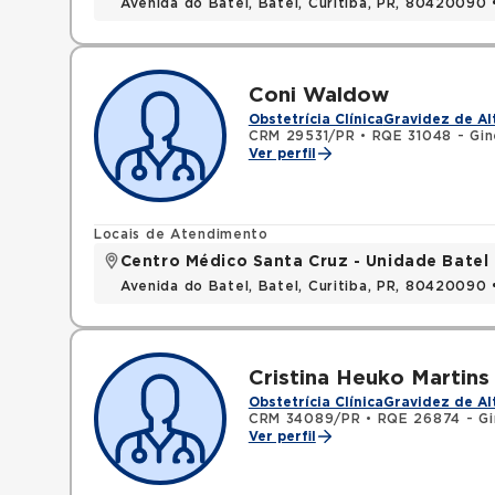
Avenida do Batel, Batel, Curitiba, PR, 80420090
Coni Waldow
Obstetrícia Clínica
Gravidez de Al
CRM 29531/PR
•
RQE 31048 - Gin
Ver perfil
Locais de Atendimento
Centro Médico Santa Cruz - Unidade Batel
Avenida do Batel, Batel, Curitiba, PR, 80420090
Cristina Heuko Martins
Obstetrícia Clínica
Gravidez de Al
CRM 34089/PR
•
RQE 26874 - Gi
Ver perfil