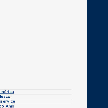
América
desco
iservice
po Amil