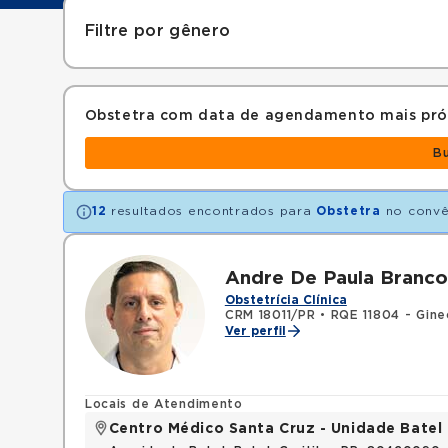
Filtre por gênero
Obstetra com data de agendamento mais pr
B
12
resultados encontrados para
Obstetra
no conv
Andre De Paula Branco
Obstetrícia Clínica
CRM 18011/PR
•
RQE 11804 - Gine
Ver perfil
Locais de Atendimento
Centro Médico Santa Cruz - Unidade Batel