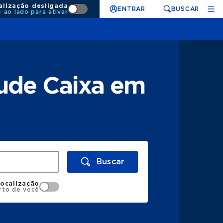
alização desligada
ENTRAR
BUSCAR
e ao lado para ativar
ude Caixa em
Buscar
localização
rto de você