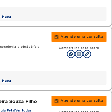
 •
Mapa
Agende uma consulta
necologia e obstetrícia
Compartilhe este perfil
 •
Mapa
Agende uma consulta
ira Souza Filho
gia Fetal
Ver todas