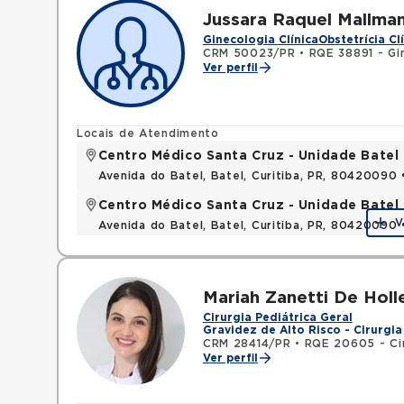
Jussara Raquel Mallma
Ginecologia Clínica
Obstetrícia Cl
CRM 50023/PR
•
RQE 38891 - Gin
Ver perfil
Locais de Atendimento
Centro Médico Santa Cruz - Unidade Batel
Avenida do Batel, Batel, Curitiba, PR, 80420090
Centro Médico Santa Cruz - Unidade Batel
V
Avenida do Batel, Batel, Curitiba, PR, 80420090
Mariah Zanetti De Holl
Cirurgia Pediátrica Geral
Gravidez de Alto Risco - Cirurgia
CRM 28414/PR
•
RQE 20605 - Cir
Ver perfil