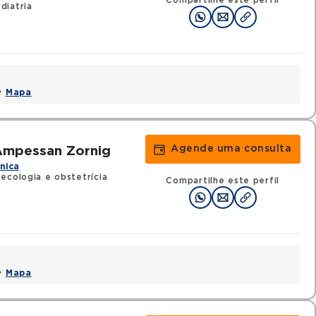
Compartilhe este perfil
diatria
 •
Mapa
Agende uma consulta
 Ampessan Zornig
ínica
ecologia e obstetrícia
Compartilhe este perfil
 •
Mapa