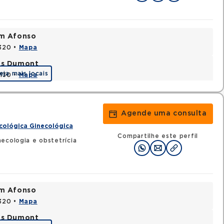
im Afonso
0320 •
Mapa
tos Dumont
eja mais locais
0130 •
Mapa
Agende uma consulta
cológica Ginecológica
Compartilhe este perfil
ecologia e obstetrícia
im Afonso
0320 •
Mapa
tos Dumont