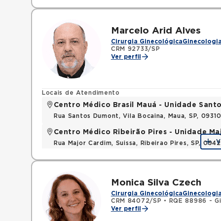
Marcelo Arid Alves
Cirurgia Ginecológica
Ginecologia
CRM 92733/SP
Ver perfil
Locais de Atendimento
Centro Médico Brasil Mauá - Unidade San
Rua Santos Dumont, Vila Bocaina, Maua, SP, 0931
Centro Médico Ribeirão Pires - Unidade Ma
V
Rua Major Cardim, Suissa, Ribeirao Pires, SP, 09
Monica Silva Czech
Cirurgia Ginecológica
Ginecologia
CRM 84072/SP
•
RQE 88986 - Gi
Ver perfil