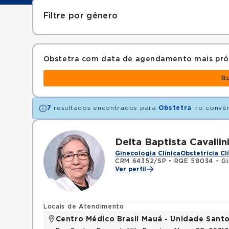
Filtre por gênero
Obstetra com data de agendamento mais pr
B
7
resultados encontrados para
Obstetra
no convê
Delta Baptista Cavallin
Ginecologia Clínica
Obstetrícia Cl
CRM 64352/SP
•
RQE 58034 - Gin
Ver perfil
Locais de Atendimento
Centro Médico Brasil Mauá - Unidade San