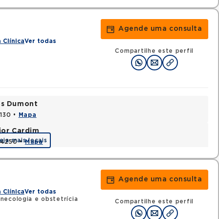
Agende uma consulta
 Clínica
Ver todas
Compartilhe este perfil
tos Dumont
0130 •
Mapa
jor Cardim
eja mais locais
424250 •
Mapa
Agende uma consulta
 Clínica
Ver todas
necologia e obstetrícia
Compartilhe este perfil