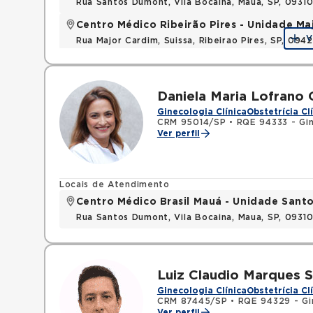
Rua Santos Dumont, Vila Bocaina, Maua, SP, 0931
Centro Médico Ribeirão Pires - Unidade Ma
V
Rua Major Cardim, Suissa, Ribeirao Pires, SP, 09
Daniela Maria Lofrano 
Ginecologia Clínica
Obstetrícia Cl
CRM 95014/SP
•
RQE 94333 - Gin
Ver perfil
Locais de Atendimento
Centro Médico Brasil Mauá - Unidade San
Rua Santos Dumont, Vila Bocaina, Maua, SP, 0931
Luiz Claudio Marques 
Ginecologia Clínica
Obstetrícia Cl
CRM 87445/SP
•
RQE 94329 - Gin
Ver perfil