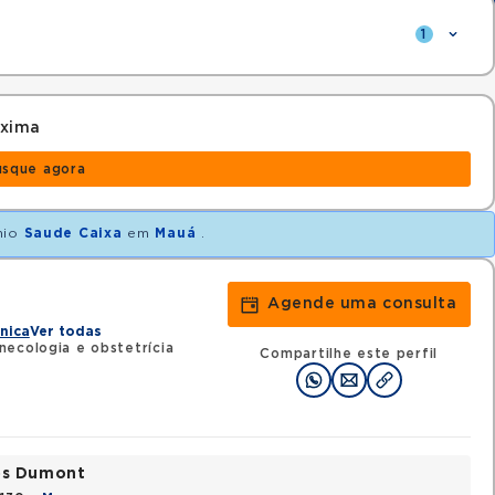
1
óxima
usque agora
nio
Saude Caixa
em
Mauá
.
Agende uma consulta
i
ínica
Ver todas
ecologia e obstetrícia
Compartilhe este perfil
tos Dumont