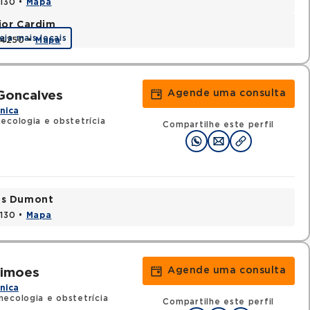
0130 •
Mapa
jor Cardim
eja mais locais
424250 •
Mapa
Agende uma consulta
Goncalves
ínica
ecologia e obstetrícia
Compartilhe este perfil
tos Dumont
0130 •
Mapa
Agende uma consulta
Simoes
ínica
ecologia e obstetrícia
Compartilhe este perfil