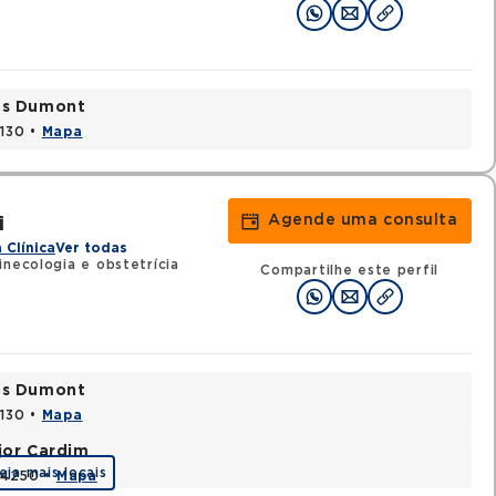
tos Dumont
0130 •
Mapa
Agende uma consulta
i
 Clínica
Ver todas
inecologia e obstetrícia
Compartilhe este perfil
tos Dumont
0130 •
Mapa
jor Cardim
eja mais locais
424250 •
Mapa