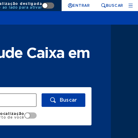
alização desligada
ENTRAR
BUSCAR
e ao lado para ativar
ude Caixa em
Buscar
localização
rto de você