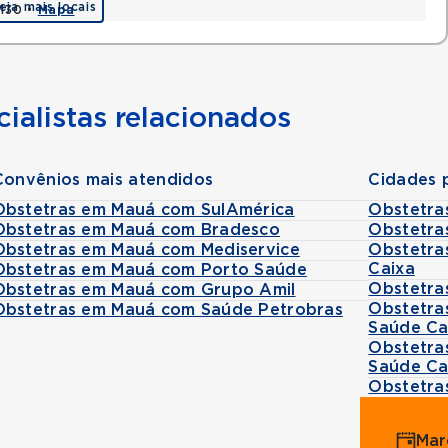
eja mais locais
0130 •
Mapa
ialistas relacionados
Convênios mais atendidos
Cidades 
Obstetras em Mauá com SulAmérica
Obstetra
Obstetras em Mauá com Bradesco
Obstetra
Obstetras em Mauá com Mediservice
Obstetra
Caixa
Obstetras em Mauá com Porto Saúde
Obstetra
Obstetras em Mauá com Grupo Amil
Obstetra
Obstetras em Mauá com Saúde Petrobras
Saúde Ca
Obstetra
Saúde Ca
Obstetra
Mar