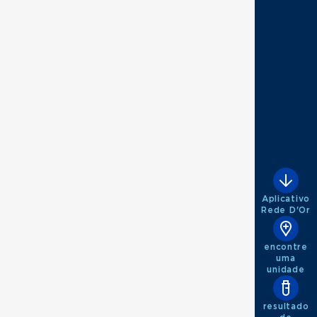
Aplicativo
Rede D'Or
encontre
uma
unidade
resultado