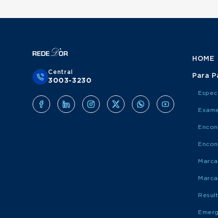
HOME
Central
Para P
3003-3230
Espec
Exame
Encon
Encon
Marca
Marca
Resul
Emerg