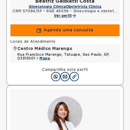
Beatriz Galbiatti Costa
Ginecologia Clínica
Obstetrícia Clínica
CRM 57084/SP
•
RQE 46056 - Ginecologia e obstetrícia
Ver perfil
Agende uma consulta
Locais de Atendimento
Centro Médico Marengo
Rua Francisco Marengo, Tatuape, Sao Paulo, SP,
03313001 •
Mapa
Compartilhe este perfil