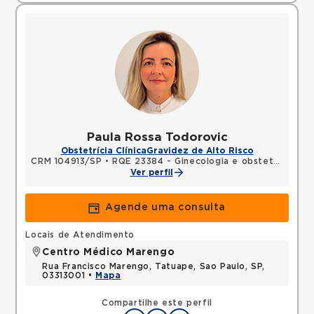
Paula Rossa Todorovic
Obstetrícia Clínica
Gravidez de Alto Risco
CRM 104913/SP
•
RQE 23384 - Ginecologia e obstetrícia
•
RQ
Ver perfil
Agende uma consulta
Locais de Atendimento
Centro Médico Marengo
Rua Francisco Marengo, Tatuape, Sao Paulo, SP,
03313001 •
Mapa
Compartilhe este perfil