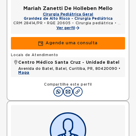
Mariah Zanetti De Holleben Mello
Cirurgia Pediátrica Geral
Gravidez de Alto Risco - Cirurgia Pediátrica
CRM 28414/PR
•
RQE 20605 - Cirurgia pediátrica
•
RQE 2228
Ver perfil
Agende uma consulta
Locais de Atendimento
Centro Médico Santa Cruz - Unidade Batel
Avenida do Batel, Batel, Curitiba, PR, 80420090 •
Mapa
Compartilhe este perfil