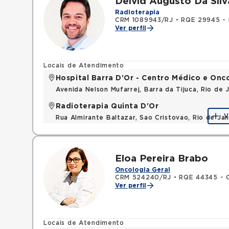
Deivid Augusto Da Silv
Radioterapia
CRM 1089943/RJ
•
RQE 29945 - 
Ver perfil
Locais de Atendimento
Hospital Barra D'Or - Centro Médico e Onc
Avenida Nelson Mufarrej, Barra da Tijuca, Rio de
Radioterapia Quinta D'Or
V
Rua Almirante Baltazar, Sao Cristovao, Rio de Ja
Eloa Pereira Brabo
Oncologia Geral
CRM 524240/RJ
•
RQE 44345 - O
Ver perfil
Locais de Atendimento