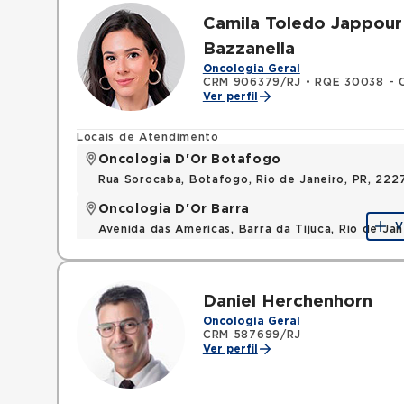
Camila Toledo Jappour
Bazzanella
Oncologia Geral
CRM 906379/RJ
•
RQE 30038 - O
Ver perfil
Locais de Atendimento
Oncologia D'Or Botafogo
Rua Sorocaba, Botafogo, Rio de Janeiro, PR, 222
Oncologia D'Or Barra
V
Avenida das Americas, Barra da Tijuca, Rio de Ja
Daniel Herchenhorn
Oncologia Geral
CRM 587699/RJ
Ver perfil