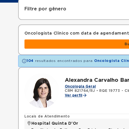
Filtre por gênero
Oncologista Clínico com data de agendament
B
104
resultados encontrados para
Oncologista Clín
Alexandra Carvalho Ba
Oncologia Geral
CRM 821764/RJ
•
RQE 19773 - Cl
Ver perfil
Locais de Atendimento
Hospital Quinta D'Or