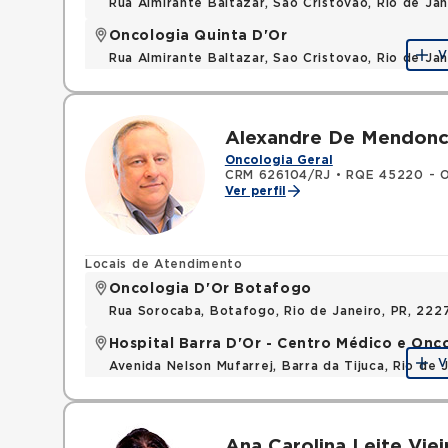
Rua Almirante Baltazar, Sao Cristovao, Rio de Ja
Oncologia Quinta D'Or
V
Rua Almirante Baltazar, Sao Cristovao, Rio de Ja
Alexandre De Mendonca
Oncologia Geral
CRM 626104/RJ
•
RQE 45220 - On
Ver perfil
Locais de Atendimento
Oncologia D'Or Botafogo
Rua Sorocaba, Botafogo, Rio de Janeiro, PR, 222
Hospital Barra D'Or - Centro Médico e Onc
V
Avenida Nelson Mufarrej, Barra da Tijuca, Rio de
Ana Carolina Leite Viei