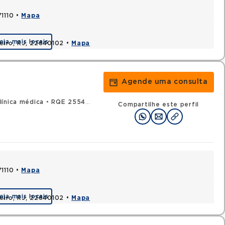
71110 •
Mapa
eja mais locais
neiro, RJ, 22640102 •
Mapa
Agende uma consulta
ínica médica
•
RQE 25540 - Oncologia
•
RQE 25557 - Oncologia c
Compartilhe este perfil
71110 •
Mapa
eja mais locais
neiro, RJ, 22640102 •
Mapa