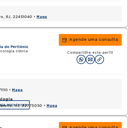
ro, RJ, 22451040 •
Mapa
Agende uma consulta
ia do Peritônio
cologia clínica
Compartilhe este perfil
71110 •
Mapa
ologia
eja mais locais
 Janeiro, RJ, 22775050 •
Mapa
Agende uma consulta