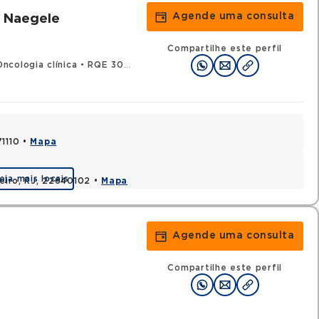
Agende uma consulta
 Naegele
Compartilhe este perfil
ncologia clínica
•
RQE 30039 - Clínica médica
71110 •
Mapa
eja mais locais
neiro, RJ, 22640102 •
Mapa
Agende uma consulta
Compartilhe este perfil