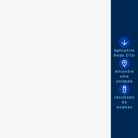
Aplicativo
Rede D'Or
línica
encontre
uma
unidade
resultado
de
exames