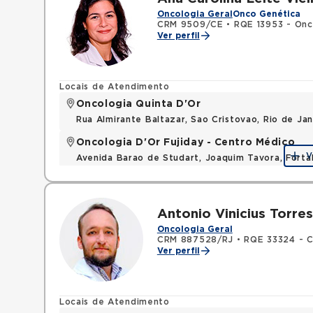
Oncologia Geral
Onco Genética
CRM 9509/CE
•
RQE 13953 - Onco
Ver perfil
Locais de Atendimento
Oncologia Quinta D'Or
Rua Almirante Baltazar, Sao Cristovao, Rio de Ja
Oncologia D'Or Fujiday - Centro Médico
V
Avenida Barao de Studart, Joaquim Tavora, Forta
Antonio Vinicius Torres
Oncologia Geral
CRM 887528/RJ
•
RQE 33324 - C
Ver perfil
Locais de Atendimento