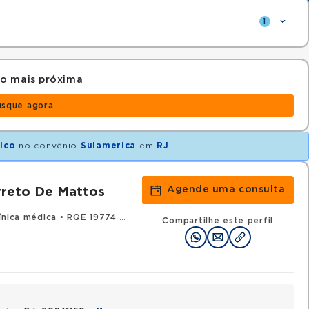
1
o mais próxima
usque agora
ico
no convênio
Sulamerica
em
RJ
.
Agende uma consulta
rreto De Mattos
ínica médica
•
RQE 19774 - Oncologia clínica
Compartilhe este perfil