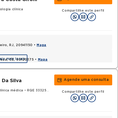
logia clínica
Compartilhe este perfil
neiro, RJ, 20941150 •
Mapa
eja mais locais
leza, CE, 60120375 •
Mapa
Agende uma consulta
 Da Silva
línica médica
•
RQE 33325 - Oncologia clínica
Compartilhe este perfil