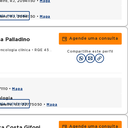
neiro, RJ, 20941150 •
Mapa
eja mais locais
neiro, RJ, 20941150 •
Mapa
Agende uma consulta
 Palladino
cologia clínica
•
RQE 45221 - Hematologia e hemoterapia
Compartilhe este perfil
71110 •
Mapa
ologia
eja mais locais
 Janeiro, RJ, 22775050 •
Mapa
Agende uma consulta
ra Costa Gifoni