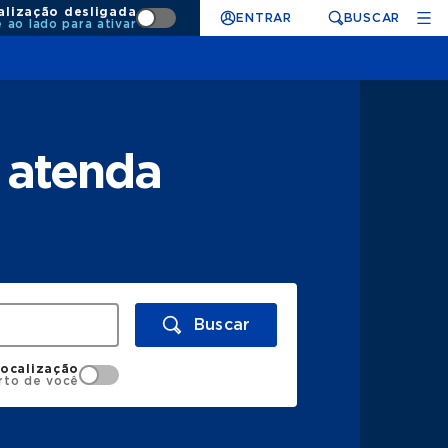
alização desligada
ENTRAR
BUSCAR
e ao lado para ativar
 atenda
Buscar
localização
rto de você