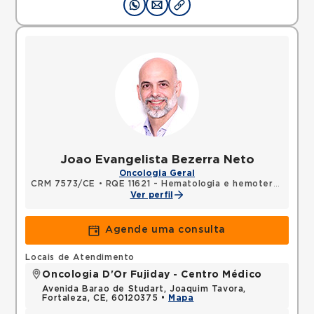
Joao Evangelista Bezerra Neto
Oncologia Geral
CRM 7573/CE
•
RQE 11621 - Hematologia e hemoterapia
•
RQ
Ver perfil
Agende uma consulta
Locais de Atendimento
Oncologia D'Or Fujiday - Centro Médico
Avenida Barao de Studart, Joaquim Tavora,
Fortaleza, CE, 60120375 •
Mapa