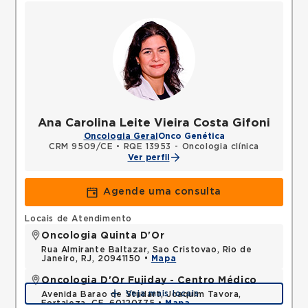
Ana Carolina Leite Vieira Costa Gifoni
Oncologia Geral
Onco Genética
CRM 9509/CE
•
RQE 13953 - Oncologia clínica
Ver perfil
Agende uma consulta
Locais de Atendimento
Oncologia Quinta D'Or
Rua Almirante Baltazar, Sao Cristovao, Rio de
Janeiro, RJ, 20941150 •
Mapa
Oncologia D'Or Fujiday - Centro Médico
Veja mais locais
Avenida Barao de Studart, Joaquim Tavora,
Fortaleza, CE, 60120375 •
Mapa