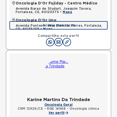
Oncologia D'Or Fujiday - Centro Médico
Avenida Barao de Studart, Joaquim Tavora,
Fortaleza, CE, 60120375 •
Mapa
Oncologia D'Or Uno
Veja mais locais
Avenida Pontes Vieira, Dionisio Torres, Fortaleza,
CE, 60135238 •
Mapa
Compartilhe este perfil
Karine Martins Da Trindade
Oncologia Geral
CRM 12926/CE
•
RQE 14968 - Oncologia clínica
Ver perfil