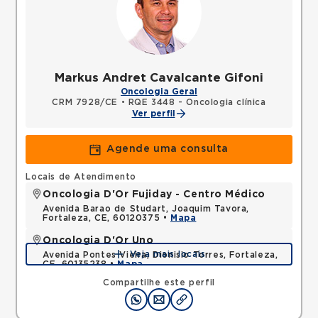
Markus Andret Cavalcante Gifoni
Oncologia Geral
CRM 7928/CE
•
RQE 3448 - Oncologia clínica
Ver perfil
Agende uma consulta
Locais de Atendimento
Oncologia D'Or Fujiday - Centro Médico
Avenida Barao de Studart, Joaquim Tavora,
Fortaleza, CE, 60120375 •
Mapa
Oncologia D'Or Uno
Veja mais locais
Avenida Pontes Vieira, Dionisio Torres, Fortaleza,
CE, 60135238 •
Mapa
Compartilhe este perfil