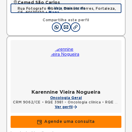
Cemed São Carlos
Veja mais locais
Rua Fotografo Ribeiro, Dionisio Torres, Fortaleza,
CE, 60170170 •
Mapa
Compartilhe este perfil
Karennine Vieira Nogueira
Oncologia Geral
CRM 9062/CE
•
RQE 3981 - Oncologia clínica
•
RQE 4085 - Clínica médica
Ver perfil
Agende uma consulta