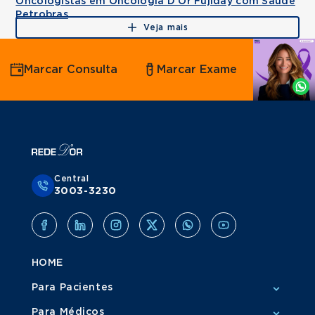
Oncologistas em Oncologia D'Or Fujiday com Saúde
Petrobras
Veja mais
Agende
Marcar Consulta
Marcar Exame
por
Whatsapp
Central
3003-3230
HOME
Para Pacientes
Para Médicos